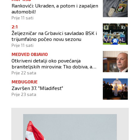
Rankovići: Ukraden, a potom i zapaljen
automobil!
Prije 11 sati
2:1
Željezničar na Grbavici savladao BSK i
trijumfalno počeo novu sezonu
Prije 11 sati
MEDVED OBJAVIO
Otkriveni detalji oko povećanja
braniteljskih mirovina: Tko dobiva, a
tko ne
Prije 22 sata
MEĐUGORJE
Završen 37. "Mladifest"
Prije 23 sata