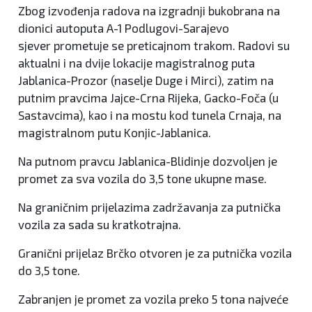
Zbog izvođenja radova na izgradnji bukobrana na
dionici autoputa A-1 Podlugovi-Sarajevo
sjever prometuje se preticajnom trakom. Radovi su
aktualni i na dvije lokacije magistralnog puta
Jablanica-Prozor (naselje Duge i Mirci), zatim na
putnim pravcima Jajce-Crna Rijeka, Gacko-Foča (u
Sastavcima), kao i na mostu kod tunela Crnaja, na
magistralnom putu Konjic-Jablanica.
Na putnom pravcu Jablanica-Blidinje dozvoljen je
promet za sva vozila do 3,5 tone ukupne mase.
Na graničnim prijelazima zadržavanja za putnička
vozila za sada su kratkotrajna.
Granični prijelaz Brčko otvoren je za putnička vozila
do 3,5 tone.
Zabranjen je promet za vozila preko 5 tona najveće