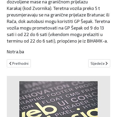
dozvoljene mase na graničnom prijelazu
Karakaj (kod Zvornika). Teretna vozila preko 5 t
preusmjeravaju se na granične prijelaze Bratunac ili
Rača, dok autobusi mogu koristiti GP Šepak. Teretna
vozila mogu prometovati na GP Šepak od 9 do 13
sati i od 22 do 6 sati (vikendom mogu prelaziti u
terminu od 22 do 6 sati), priopćeno je iz BIHAMK-a.
Notra.ba
Prethodni članak: Radarske kontrole za 9. rujna
Sljedeći članak
Prethodni
Sljedeće