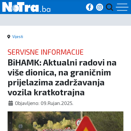
Početna
Vijesti
Vijesti
SERVISNE INFORMACIJE
Sport
BiHAMK: Aktualni radovi na
više dionica, na graničnim
Kultura
prijelazima zadržavanja
Crna
vozila kratkotrajna
kronika
Objavljeno: 09.Rujan.2025.
Politika
Zanimljivosti