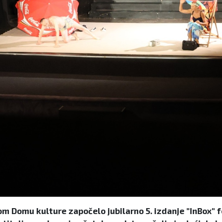
Domu kulture započelo jubilarno 5. izdanje "InBox" fes