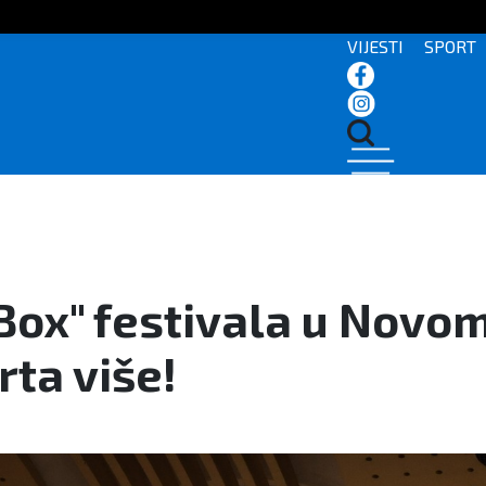
VIJESTI
SPORT
Box" festivala u Novom
rta više!