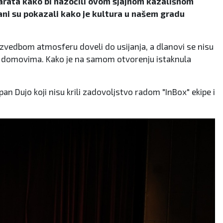
o karata kako bi nazočili ovom sjajnom kazališnom
čani su pokazali kako je kultura u našem gradu
izvedbom atmosferu doveli do usijanja, a dlanovi se nisu
jim domovima. Kako je na samom otvorenju istaknula
pan Dujo koji nisu krili zadovoljstvo radom "InBox" ekipe i