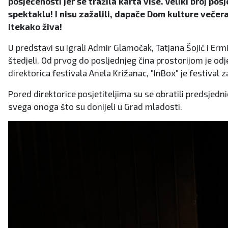
posjećenosti jer se tražila karta više. Veliki broj p
spektaklu! I nisu zažalili, dapače Dom kulture večer
itekako živa!
U predstavi su igrali Admir Glamočak, Tatjana Šojić i E
štedjeli. Od prvog do posljednjeg čina prostorijom je od
direktorica festivala Anela Križanac, "InBox" je festival z
Pored direktorice posjetiteljima su se obratili predsjedni
svega onoga što su donijeli u Grad mladosti.