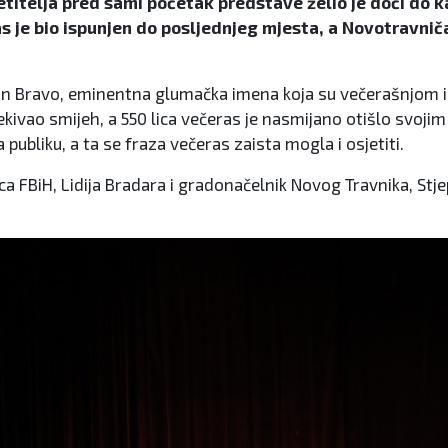
osjetitelja pred sami početak predstave želio je doći d
as je bio ispunjen do posljednjeg mjesta, a Novotravni
rmin Bravo, eminentna glumačka imena koja su večerašnjom 
jekivao smijeh, a 550 lica večeras je nasmijano otišlo svo
a publiku, a ta se fraza večeras zaista mogla i osjetiti.
ca FBiH, Lidija Bradara i gradonačelnik Novog Travnika, Stje