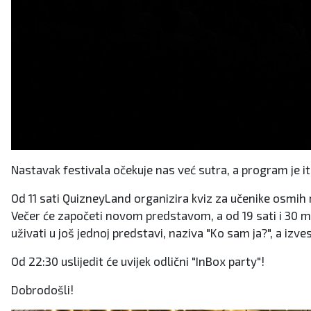
Nastavak festivala očekuje nas već sutra, a program je i
Od 11 sati QuizneyLand organizira kviz za učenike osmih r
Večer će započeti novom predstavom, a od 19 sati i 30 min
uživati u još jednoj predstavi, naziva "Ko sam ja?", a izves
Od 22:30 uslijedit će uvijek odlični "InBox party"!
Dobrodošli!