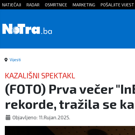
NATJEČAJI
RADAR
OSMRTNICE
MARKETING
POŠALJITE VIJEST
Početna
Vijesti
Sport
Vijesti
Kultura
KAZALIŠNI SPEKTAKL
(FOTO) Prva večer "In
Crna
rekorde, tražila se ka
kronika
Politika
Objavljeno: 11.Rujan.2025.
Zanimljivosti