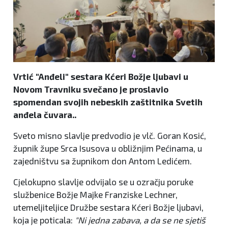
Vrtić "Anđeli" sestara Kćeri Božje ljubavi u
Novom Travniku svečano je proslavio
spomendan svojih nebeskih zaštitnika Svetih
anđela čuvara..
Sveto misno slavlje predvodio je vlč. Goran Kosić,
župnik župe Srca Isusova u obližnjim Pećinama, u
zajedništvu sa župnikom don Antom Ledićem.
Cjelokupno slavlje odvijalo se u ozračju poruke
službenice Božje Majke Franziske Lechner,
utemeljiteljice Družbe sestara Kćeri Božje ljubavi,
koja je poticala:
"Ni jedna zabava, a da se ne sjetiš