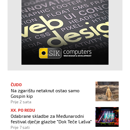
ČUDO
Na zgarištu netaknut ostao samo
Gospin kip
Prije 2 sata
XX. PO REDU
Odabrane skladbe za Međunarodni
festival dječje glazbe "Dok Teče Lašva"
Prije 7 sati