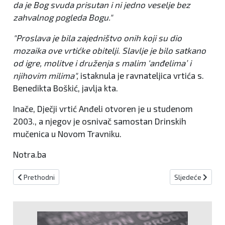
da je Bog svuda prisutan i ni jedno veselje bez
zahvalnog pogleda Bogu."
"Proslava je bila zajedništvo onih koji su dio
mozaika ove vrtićke obitelji. Slavlje je bilo satkano
od igre, molitve i druženja s malim ‘anđelima’ i
njihovim milima",
istaknula je ravnateljica vrtića s.
Benedikta Boškić, javlja kta.
Inače, Dječji vrtić Anđeli otvoren je u studenom
2003., a njegov je osnivač samostan Drinskih
mučenica u Novom Travniku.
Notra.ba
Prethodni članak: Jablaničani se prisjećaju sugrađana stradalih 
Sljedeći članak:
Prethodni
Sljedeće