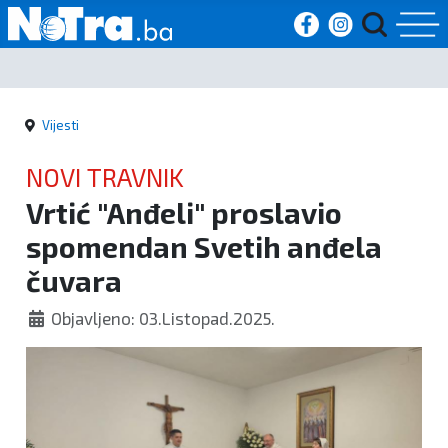
Početna
Vijesti
Vijesti
NOVI TRAVNIK
Sport
Vrtić "Anđeli" proslavio
spomendan Svetih anđela
Kultura
čuvara
Crna
Objavljeno: 03.Listopad.2025.
kronika
Politika
Zanimljivosti