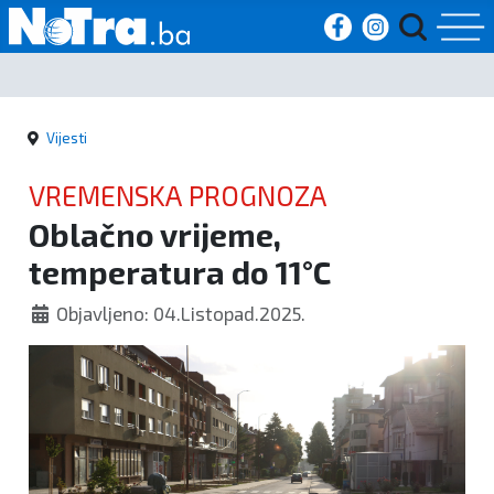
Početna
Vijesti
Vijesti
VREMENSKA PROGNOZA
Sport
Oblačno vrijeme,
temperatura do 11°C
Kultura
Objavljeno: 04.Listopad.2025.
Crna
kronika
Politika
Zanimljivosti