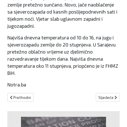
zemlje pretežno sunčano. Novo, jače naoblačenje
sa sjeverozapada od kasnih poslijepodnevnih sati i
tijekom noći. Vjetar slab uglavnom zapadni i
jugozapadni.
Najviša dnevna temperatura od 10 do 16, na jugu i
sjeverozapadu zemlje do 20 stupnjeva. U Sarajevu
pretežno oblačno vrijeme uz djelimično
razvedravanje tijekom dana. Najviša dnevna
temperatura oko 11 stupnjeva, priopćeno je iz FHMZ
BiH.
Notra.ba
Prethodni članak: BiHAMK: U višim planinskim predjelima i preko pri
Sljedeći članak:
Prethodni
Sljedeće