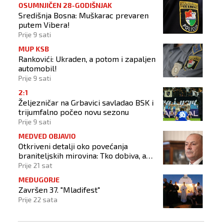
OSUMNJIČEN 28-GODIŠNJAK
Središnja Bosna: Muškarac prevaren
putem Vibera!
Prije 9 sati
MUP KSB
Rankovići: Ukraden, a potom i zapaljen
automobil!
Prije 9 sati
2:1
Željezničar na Grbavici savladao BSK i
trijumfalno počeo novu sezonu
Prije 9 sati
MEDVED OBJAVIO
Otkriveni detalji oko povećanja
braniteljskih mirovina: Tko dobiva, a
tko ne
Prije 21 sat
MEĐUGORJE
Završen 37. "Mladifest"
Prije 22 sata