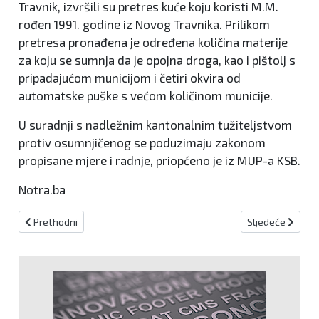
Travnik, izvršili su pretres kuće koju koristi M.M.
rođen 1991. godine iz Novog Travnika. Prilikom
pretresa pronađena je određena količina materije
za koju se sumnja da je opojna droga, kao i pištolj s
pripadajućom municijom i četiri okvira od
automatske puške s većom količinom municije.
U suradnji s nadležnim kantonalnim tužiteljstvom
protiv osumnjičenog se poduzimaju zakonom
propisane mjere i radnje, priopćeno je iz MUP-a KSB.
Notra.ba
Prethodni članak: Upućen prijedlog da se mirovine u Federaciji p
Sljedeći članak:
Prethodni
Sljedeće