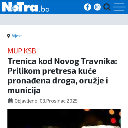
Početna
Vijesti
Vijesti
MUP KSB
Sport
Trenica kod Novog Travnika:
Prilikom pretresa kuće
Kultura
pronađena droga, oružje i
Crna
municija
kronika
Objavljeno: 03.Prosinac.2025.
Politika
Zanimljivosti