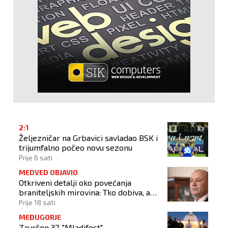
2:1
Željezničar na Grbavici savladao BSK i
trijumfalno počeo novu sezonu
Prije 6 sati
MEDVED OBJAVIO
Otkriveni detalji oko povećanja
braniteljskih mirovina: Tko dobiva, a
tko ne
Prije 18 sati
MEĐUGORJE
Završen 37. "Mladifest"