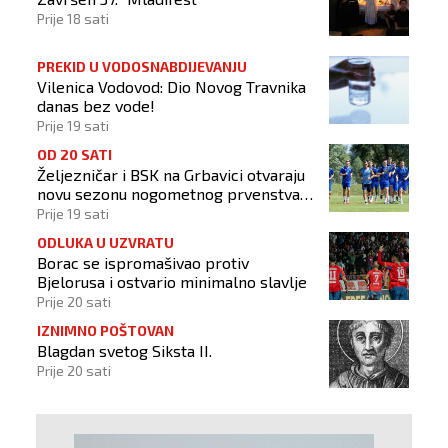
Prije 18 sati
PREKID U VODOSNABDIJEVANJU
Vilenica Vodovod: Dio Novog Travnika
danas bez vode!
Prije 19 sati
OD 20 SATI
Željezničar i BSK na Grbavici otvaraju
novu sezonu nogometnog prvenstva
BiH
Prije 19 sati
ODLUKA U UZVRATU
Borac se ispromašivao protiv
Bjelorusa i ostvario minimalno slavlje
Prije 20 sati
IZNIMNO POŠTOVAN
Blagdan svetog Siksta II.
Prije 20 sati