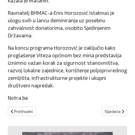
kazala je Matanin.
Ravnatelj BHMAC-a Enis Horozović istaknuo je
ulogu svih u lancu deminiranja uz posebnu
zahvalnost donatorima, osobito Sjedinjenim
Državama.
Na koncu programa Horozović je zaključio kako
proglašenje Viteza općinom bez mina predstavlja
iznimno važan korak za sigurnost stanovništva,
razvoj lokalne zajednice, korištenje poljoprivrednog
zemljišta, infrastrukturne projekte i ukupni
društveni napredak.
Notra.ba
Prethodni članak: MUP KSB izdao upozorenje građanima o mogući
Sljedeći članak
Prethodni
Sljedeće