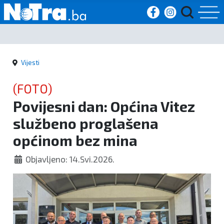
Početna
Vijesti
Vijesti
(FOTO)
Sport
Povijesni dan: Općina Vitez
službeno proglašena
Kultura
općinom bez mina
Crna
Objavljeno: 14.Svi.2026.
kronika
Politika
Zanimljivosti