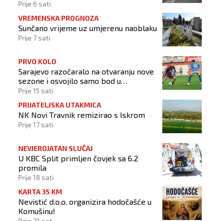
Prije 6 sati
VREMENSKA PROGNOZA
Sunčano vrijeme uz umjerenu naoblaku
Prije 7 sati
PRVO KOLO
Sarajevo razočaralo na otvaranju nove
sezone i osvojilo samo bod u
Vrapčićima
Prije 15 sati
PRIJATELJSKA UTAKMICA
NK Novi Travnik remizirao s Iskrom
Prije 17 sati
NEVJEROJATAN SLUČAJ
U KBC Split primljen čovjek sa 6.2
promila
Prije 18 sati
KARTA 35 KM
Nevistić d.o.o. organizira hodočašće u
Komušinu!
Prije 21 sat