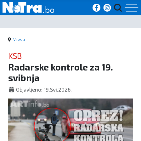
Početna
Vijesti
Vijesti
KSB
Sport
Radarske kontrole za 19.
svibnja
Kultura
Objavljeno: 19.Svi.2026.
Crna
kronika
Politika
Zanimljivosti