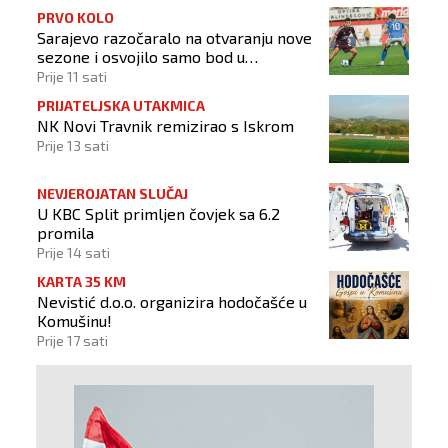
PRVO KOLO
Sarajevo razočaralo na otvaranju nove
sezone i osvojilo samo bod u
Vrapčićima
Prije 11 sati
PRIJATELJSKA UTAKMICA
NK Novi Travnik remizirao s Iskrom
Prije 13 sati
NEVJEROJATAN SLUČAJ
U KBC Split primljen čovjek sa 6.2
promila
Prije 14 sati
KARTA 35 KM
Nevistić d.o.o. organizira hodočašće u
Komušinu!
Prije 17 sati