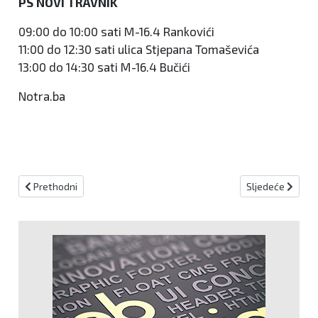
PS NOVI TRAVNIK
09:00 do 10:00 sati M-16.4 Rankovići
11:00 do 12:30 sati ulica Stjepana Tomaševića
13:00 do 14:30 sati M-16.4 Bučići
Notra.ba
Prethodni članak: Novi Travnik večeras postaje "rasplesani grad"
Sljedeći članak
Prethodni
Sljedeće