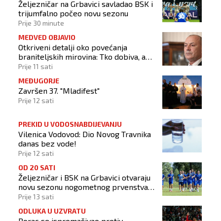
Željezničar na Grbavici savladao BSK i
trijumfalno počeo novu sezonu
Prije 30 minute
MEDVED OBJAVIO
Otkriveni detalji oko povećanja
braniteljskih mirovina: Tko dobiva, a
tko ne
Prije 11 sati
MEĐUGORJE
Završen 37. "Mladifest"
Prije 12 sati
PREKID U VODOSNABDIJEVANJU
Vilenica Vodovod: Dio Novog Travnika
danas bez vode!
Prije 12 sati
OD 20 SATI
Željezničar i BSK na Grbavici otvaraju
novu sezonu nogometnog prvenstva
BiH
Prije 13 sati
ODLUKA U UZVRATU
Borac se ispromašivao protiv