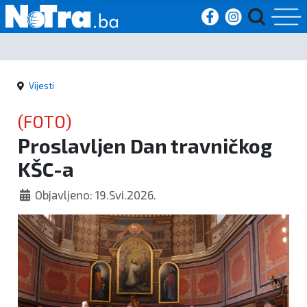
Početna
Vijesti
Vijesti
(FOTO)
Sport
Proslavljen Dan travničkog
KŠC-a
Kultura
Objavljeno: 19.Svi.2026.
Crna
kronika
Politika
Zanimljivosti