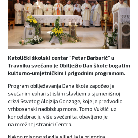
Katolički školski centar "Petar Barbarić" u
Travniku svečano je Obilježio Dan škole bogatim
kulturno-umjetničkim i prigodnim programom.
Program obilježavanja Dana škole započeo je
svečanim euharistijskim slavljem u sjemenišnoj
crkvi Ssvetog Alojzija Gonzage, koje je predvodio
vrhbosanski nadbiskup mons. Tomo Vukšić, uz
koncelebraciju više svećenika, obavljeno je
na mrežnoj stranici Centra.
Nakon misnog slavlja slijedila je prigodna