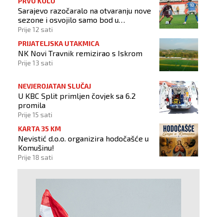
PRVO KOLO
Sarajevo razočaralo na otvaranju nove
sezone i osvojilo samo bod u
Vrapčićima
Prije 12 sati
PRIJATELJSKA UTAKMICA
NK Novi Travnik remizirao s Iskrom
Prije 13 sati
NEVJEROJATAN SLUČAJ
U KBC Split primljen čovjek sa 6.2
promila
Prije 15 sati
KARTA 35 KM
Nevistić d.o.o. organizira hodočašće u
Komušinu!
Prije 18 sati