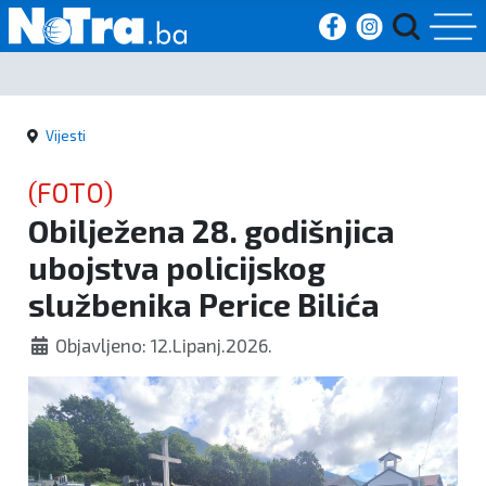
Početna
Vijesti
Vijesti
(FOTO)
Sport
Obilježena 28. godišnjica
ubojstva policijskog
Kultura
službenika Perice Bilića
Crna
Objavljeno: 12.Lipanj.2026.
kronika
Politika
Zanimljivosti