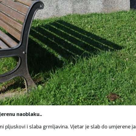
jerenu naoblaku..
 pljuskovi i slaba grmljavina. Vjetar je slab do umjerene j