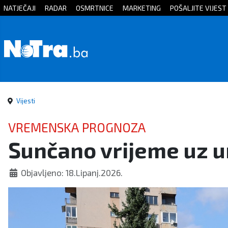
NATJEČAJI
RADAR
OSMRTNICE
MARKETING
POŠALJITE VIJEST
Početna
Vijesti
Sport
Vijesti
Kultura
VREMENSKA PROGNOZA
Sunčano vrijeme uz 
Crna
kronika
Objavljeno: 18.Lipanj.2026.
Politika
Zanimljivosti