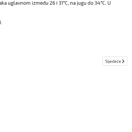
aka uglavnom između 26 i 31°C, na jugu do 34°C. U
.
Sljedeći člana
Sljedeće