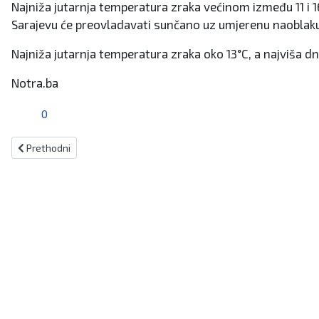
Najniža jutarnja temperatura zraka većinom između 11 i 1
Sarajevu će preovladavati sunčano uz umjerenu naoblaku
Najniža jutarnja temperatura zraka oko 13°C, a najviša d
Notra.ba
0
Prethodni članak: BiHAMK: Radovi na brojnim dionicama, vozači opre
Prethodni