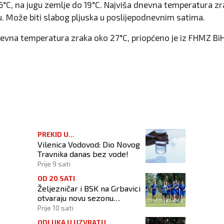
6°C, na jugu zemlje do 19°C. Najviša dnevna temperatura zr
. Može biti slabog pljuska u poslijepodnevnim satima.
nevna temperatura zraka oko 27°C, priopćeno je iz FHMZ BiH
z!
PREKID U
Vilenica Vodovod: Dio Novog
VODOSNABDIJEVANJU
Travnika danas bez vode!
Prije 9 sati
OD 20 SATI
Željezničar i BSK na Grbavici
otvaraju novu sezonu
nogometnog prvenstva BiH
Prije 10 sati
ODLUKA U UZVRATU