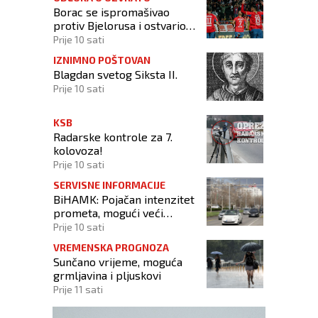
Borac se ispromašivao
protiv Bjelorusa i ostvario
minimalno slavlje
Prije 10 sati
IZNIMNO POŠTOVAN
Blagdan svetog Siksta II.
Prije 10 sati
KSB
Radarske kontrole za 7.
kolovoza!
Prije 10 sati
SERVISNE INFORMACIJE
BiHAMK: Pojačan intenzitet
prometa, mogući veći
zastoji!
Prije 10 sati
VREMENSKA PROGNOZA
Sunčano vrijeme, moguća
grmljavina i pljuskovi
Prije 11 sati