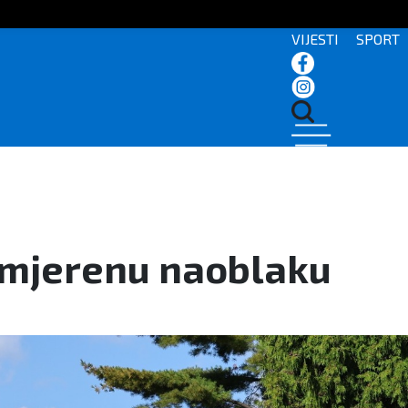
VIJESTI
SPORT
umjerenu naoblaku