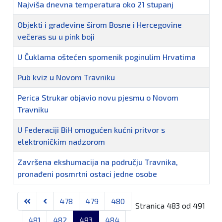
Najviša dnevna temperatura oko 21 stupanj
Objekti i građevine širom Bosne i Hercegovine
večeras su u pink boji
U Čuklama oštećen spomenik poginulim Hrvatima
Pub kviz u Novom Travniku
Perica Strukar objavio novu pjesmu o Novom
Travniku
U Federaciji BiH omogućen kućni pritvor s
elektroničkim nadzorom
Završena ekshumacija na području Travnika,
pronađeni posmrtni ostaci jedne osobe
Članci
478
479
480
Stranica 483 od 491
481
482
483
484