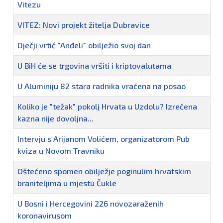
Vitezu
VITEZ: Novi projekt žitelja Dubravice
Dječji vrtić "Anđeli" obilježio svoj dan
U BiH će se trgovina vršiti i kriptovalutama
U Aluminiju 82 stara radnika vraćena na posao
Koliko je "težak" pokolj Hrvata u Uzdolu? Izrečena
kazna nije dovoljna...
Intervju s Arijanom Volićem, organizatorom Pub
kviza u Novom Travniku
Oštećeno spomen obilježje poginulim hrvatskim
braniteljima u mjestu Čukle
U Bosni i Hercegovini 226 novozaraženih
koronavirusom