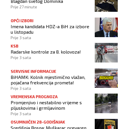
Blagdan svetog Dominika
Prije 27 minute
OPĆI IZBORI
Imena kandidata HDZ-a BiH za izbore
u listopadu
Prije 3 sata
KSB
Radarske kontrole za 8. kolovoza!
Prije 3 sata
SERVISNE INFORMACIJE
BiHAMK: Kolnik mjestimično vlažan,
pojačana frekvencija prometa!
Prije 3 sata
VREMENSKA PROGNOZA
Promjenjivo i nestabilno vrijeme s
pljuskovima i grmljavinom
Prije 3 sata
OSUMNJIČEN 28-GODIŠNJAK
Središnja Bosna: Muškarac prevaren