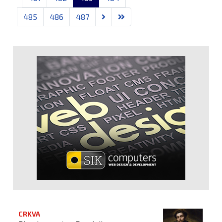
485
486
487
CRKVA