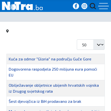
Početna
Vijesti
Prikaz #
Sport
Naziv
Kuća za odmor "Gloria" na području Guče Gore
Kultura
Dogovorena raspodjela 250 milijuna eura pomoći
Crna
EU
kronika
Obilježavanje obljetnice ubijenih hrvatskih vojnika
iz Drugog svjetskog rata
Politika
Šest djevojčica iz BiH prodavano za brak
Zanimljivosti