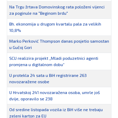
Na Trgu žrtava Domovinskog rata položeni vijenci
za poginule na "Beginom brdu"
Bh. ekonomija u drugom kvartalu pala za velikih
10,8%
Marko Perković Thompson danas posjetio samostan
u Gučoj Gori
SCU realizira projekt „Mladi poduzetnici agenti
promjena u digitalnom dobu“
U protekla 24 sata u BiH registrirane 263
novozaražene osobe
U Hrvatskoj 241 novozaražena osoba, umrle još
dvije, oporavilo se 238
Od sredine listopada vozila iz BiH više ne trebaju
zeleni karton za EU