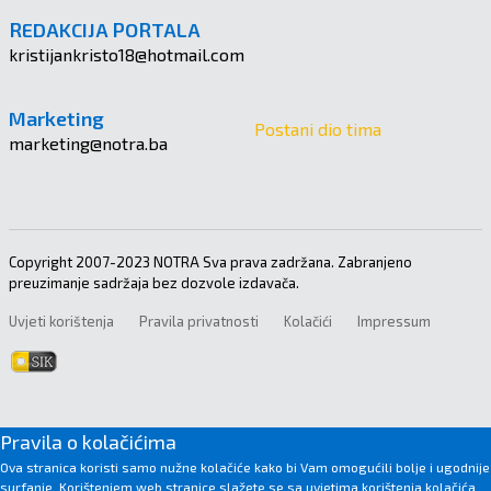
REDAKCIJA PORTALA
kristijankristo18@hotmail.com
Marketing
Postani dio tima
marketing@notra.ba
Copyright 2007-2023 NOTRA Sva prava zadržana. Zabranjeno
preuzimanje sadržaja bez dozvole izdavača.
Uvjeti korištenja
Pravila privatnosti
Kolačići
Impressum
Pravila o kolačićima
Ova stranica koristi samo nužne kolačiće kako bi Vam omogućili bolje i ugodnije
surfanje. Korištenjem web stranice slažete se sa uvjetima korištenja kolačića.