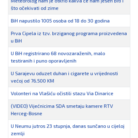
Meteorolog nam je otkrio kakva će nam jesen biti i
što očekivati od zime
BiH napustilo 1005 osoba od 18 do 30 godina
Prva Cipela iz tzv. brziganog programa proizvedena
u BiH
U BiH registrirano 68 novozaraženih, malo
testiranih i puno oporavljenih
U Sarajevu oduzet duhan i cigarete u vrijednosti
većoj od 76.500 KM
Volonteri na Vlašiću očistili stazu Via Dinarice
(VIDEO) Vijećnicima SDA smetaju kamere RTV
Herceg-Bosne
U Neumu jutros 23 stupnja, danas sunčano u cijeloj
zemlji