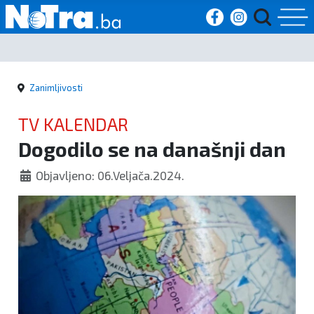
Početna
Zanimljivosti
Vijesti
TV KALENDAR
Sport
Dogodilo se na današnji dan
Kultura
Objavljeno: 06.Veljača.2024.
Crna
kronika
Politika
Zanimljivosti