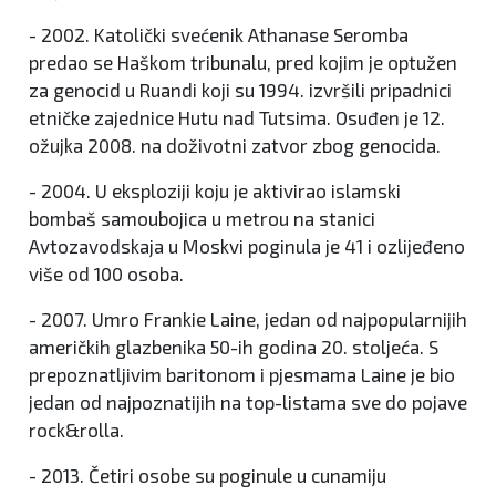
- 2002. Katolički svećenik Athanase Seromba
predao se Haškom tribunalu, pred kojim je optužen
za genocid u Ruandi koji su 1994. izvršili pripadnici
etničke zajednice Hutu nad Tutsima. Osuđen je 12.
ožujka 2008. na doživotni zatvor zbog genocida.
- 2004. U eksploziji koju je aktivirao islamski
bombaš samoubojica u metrou na stanici
Avtozavodskaja u Moskvi poginula je 41 i ozlijeđeno
više od 100 osoba.
- 2007. Umro Frankie Laine, jedan od najpopularnijih
američkih glazbenika 50-ih godina 20. stoljeća. S
prepoznatljivim baritonom i pjesmama Laine je bio
jedan od najpoznatijih na top-listama sve do pojave
rock&rolla.
- 2013. Četiri osobe su poginule u cunamiju