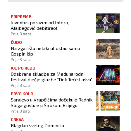
PRIPREME
Juventus poražen od Intera,
Alajbegović debitirao!
Prije 3 sata
ČUDO
Na zgarištu netaknut ostao samo
Gospin kip
Prije 3 sata
XX. PO REDU
Odabrane skladbe za Međunarodni
festival dječje glazbe "Dok Teče Lašva"
Prije 8 sati
PRVO KOLO
Sarajevo u Vrapčićima dočekuje Radnik,
Sloga gostuje u Širokom Brijegu
Prije 8 sati
CRKVA
Blagdan svetog Dominika