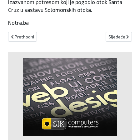
izazvanom potresom koji je pogodio otok Santa
Cruz u sastavu Solomonskih otoka.
Notra.ba
Prethodni članak: Facebook i Instagram će označavati sve slike k
Sljedeći članak:
Prethodni
Sljedeće