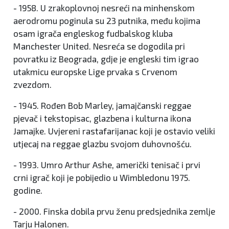
- 1958. U zrakoplovnoj nesreći na minhenskom
aerodromu poginula su 23 putnika, među kojima
osam igrača engleskog fudbalskog kluba
Manchester United. Nesreća se dogodila pri
povratku iz Beograda, gdje je engleski tim igrao
utakmicu europske Lige prvaka s Crvenom
zvezdom.
- 1945. Rođen Bob Marley, jamajčanski reggae
pjevač i tekstopisac, glazbena i kulturna ikona
Jamajke. Uvjereni rastafarijanac koji je ostavio veliki
utjecaj na reggae glazbu svojom duhovnošću.
- 1993. Umro Arthur Ashe, američki tenisač i prvi
crni igrač koji je pobijedio u Wimbledonu 1975.
godine.
- 2000. Finska dobila prvu ženu predsjednika zemlje
Tarju Halonen.