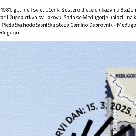
 1981. godine i svjedočenja šestero djece o ukazanju Blažene
 i župna crkva sv. Jakovu. Sada se Međugorje nalazi i na k
 Pješačka hodočasnička staza Camino Dubrovnik - Međugorj
eđugorju.