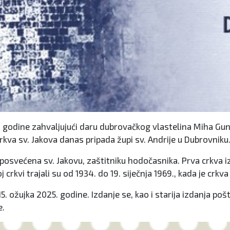
22. godine zahvaljujući daru dubrovačkog vlastelina Miha 
rkva sv. Jakova danas pripada župi sv. Andrije u Dubrovniku
posvećena sv. Jakovu, zaštitniku hodočasnika. Prva crkva iz
 crkvi trajali su od 1934. do 19. siječnja 1969., kada je crkv
 15. ožujka 2025. godine. Izdanje se, kao i starija izdanja 
e.