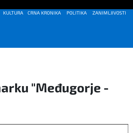
KULTURA
CRNA KRONIKA
POLITIKA
ZANIMLJIVOSTI
marku "Međugorje -