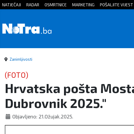
NATJEČAJI
RADAR
OSMRTNICE
MARKETING
POŠALJITE VIJEST
Početna
Vijesti
Sport
Zanimljivosti
Kultura
(FOTO)
Hrvatska pošta Mosta
Crna
Dubrovnik 2025."
kronika
Politika
Objavljeno: 21.Ožujak.2025.
Zanimljivosti