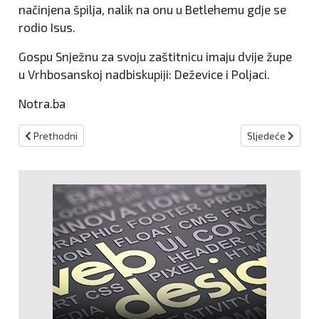
načinjena špilja, nalik na onu u Betlehemu gdje se
rodio Isus.
Gospu Snježnu za svoju zaštitnicu imaju dvije župe
u Vrhbosanskoj nadbiskupiji: Deževice i Poljaci.
Notra.ba
Prethodni članak: Blagdan Preobraženja Gospodinova
Sljedeći članak:
Prethodni
Sljedeće