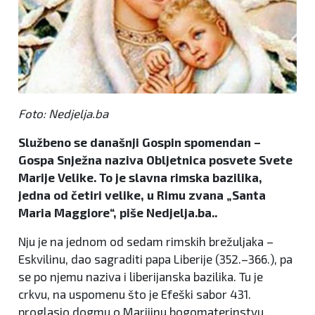
Foto: Nedjelja.ba
Službeno se današnji Gospin spomendan –
Gospa Snježna naziva Obljetnica posvete Svete
Marije Velike. To je slavna rimska bazilika,
jedna od četiri velike, u Rimu zvana „Santa
Maria Maggiore“, piše Nedjelja.ba..
Nju je na jednom od sedam rimskih brežuljaka –
Eskvilinu, dao sagraditi papa Liberije (352.–366.), pa
se po njemu naziva i liberijanska bazilika. Tu je
crkvu, na uspomenu što je Efeški sabor 431.
proglasio dogmu o Marijinu bogomaterinstvu,