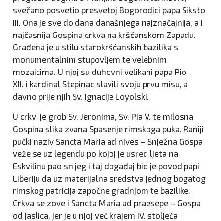
svečano posvetio presvetoj Bogorodici papa Siksto
III. Ona je sve do dana današnjega najznačajnija, a i
najčasnija Gospina crkva na kršćanskom Zapadu.
Građena je u stilu starokršćanskih bazilika s
monumentalnim stupovljem te velebnim
mozaicima. U njoj su duhovni velikani papa Pio
XII. i kardinal Stepinac slavili svoju prvu misu, a
davno prije njih Sv. Ignacije Loyolski.
U crkvi je grob Sv. Jeronima, Sv. Pia V. te milosna
Gospina slika zvana Spasenje rimskoga puka. Raniji
pučki naziv Sancta Maria ad nives – Snježna Gospa
veže se uz legendu po kojoj je usred ljeta na
Eskvilinu pao snijeg i taj događaj bio je povod papi
Liberiju da uz materijalna sredstva jednog bogatog
rimskog patricija započne gradnjom te bazilike.
Crkva se zove i Sancta Maria ad praesepe – Gospa
od jaslica, jer je u njoj već krajem IV. stoljeća