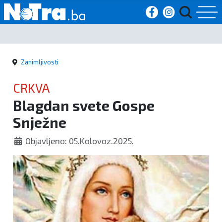
Početna
Zanimljivosti
Vijesti
CRKVA
Sport
Blagdan svete Gospe
Snježne
Kultura
Objavljeno: 05.Kolovoz.2025.
Crna
kronika
Politika
Zanimljivosti