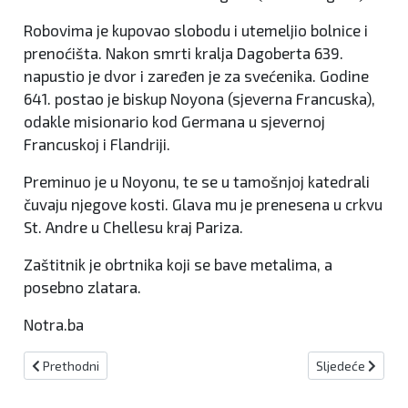
Robovima je kupovao slobodu i utemeljio bolnice i
prenoćišta. Nakon smrti kralja Dagoberta 639.
napustio je dvor i zaređen je za svećenika. Godine
641. postao je biskup Noyona (sjeverna Francuska),
odakle misionario kod Germana u sjevernoj
Francuskoj i Flandriji.
Preminuo je u Noyonu, te se u tamošnjoj katedrali
čuvaju njegove kosti. Glava mu je prenesena u crkvu
St. Andre u Chellesu kraj Pariza.
Zaštitnik je obrtnika koji se bave metalima, a
posebno zlatara.
Notra.ba
Prethodni članak: Blagdan svete Bibijane
Sljedeći članak:
Prethodni
Sljedeće