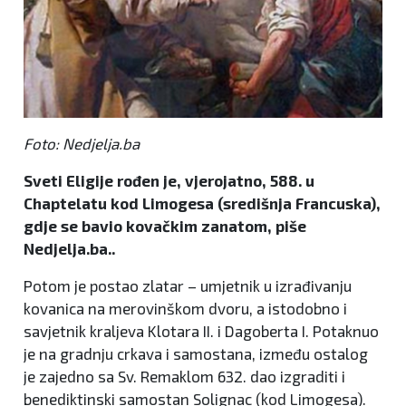
Foto: Nedjelja.ba
Sveti Eligije rođen je, vjerojatno, 588. u
Chaptelatu kod Limogesa (središnja Francuska),
gdje se bavio kovačkim zanatom, piše
Nedjelja.ba..
Potom je postao zlatar – umjetnik u izrađivanju
kovanica na merovinškom dvoru, a istodobno i
savjetnik kraljeva Klotara II. i Dagoberta I. Potaknuo
je na gradnju crkava i samostana, između ostalog
je zajedno sa Sv. Remaklom 632. dao izgraditi i
benediktinski samostan Solignac (kod Limogesa).