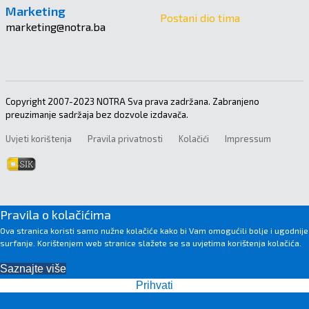
Marketing
Postani dio tima
marketing@notra.ba
Copyright 2007-2023 NOTRA Sva prava zadržana. Zabranjeno
preuzimanje sadržaja bez dozvole izdavača.
Uvjeti korištenja
Pravila privatnosti
Kolačići
Impressum
Pravila o kolačićima
Ova stranica koristi samo nužne kolačiće kako bi Vam omogućili bolje i ugodnije
surfanje. Korištenjem web stranice slažete se sa uvjetima korištenja kolačića.
Saznajte više
Prihvati