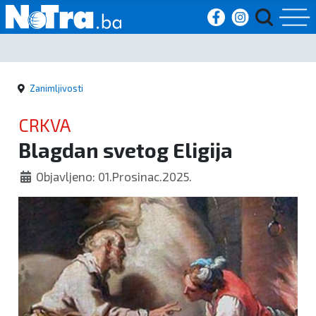
Početna
Zanimljivosti
Vijesti
CRKVA
Sport
Blagdan svetog Eligija
Kultura
Objavljeno: 01.Prosinac.2025.
Crna
kronika
Politika
Zanimljivosti