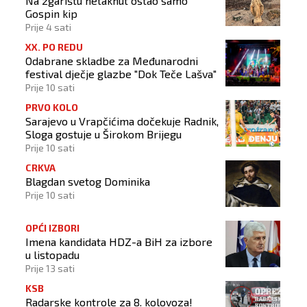
Na zgarištu netaknut ostao samo
Gospin kip
Prije 4 sati
XX. PO REDU
Odabrane skladbe za Međunarodni
festival dječje glazbe "Dok Teče Lašva"
Prije 10 sati
PRVO KOLO
Sarajevo u Vrapčićima dočekuje Radnik,
Sloga gostuje u Širokom Brijegu
Prije 10 sati
CRKVA
Blagdan svetog Dominika
Prije 10 sati
OPĆI IZBORI
Imena kandidata HDZ-a BiH za izbore
u listopadu
Prije 13 sati
KSB
Radarske kontrole za 8. kolovoza!