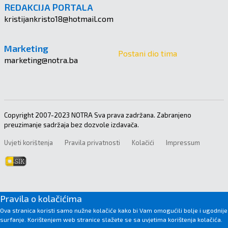
REDAKCIJA PORTALA
kristijankristo18@hotmail.com
Marketing
Postani dio tima
marketing@notra.ba
Copyright 2007-2023 NOTRA Sva prava zadržana. Zabranjeno
preuzimanje sadržaja bez dozvole izdavača.
Uvjeti korištenja
Pravila privatnosti
Kolačići
Impressum
Pravila o kolačićima
Ova stranica koristi samo nužne kolačiće kako bi Vam omogućili bolje i ugodnije
surfanje. Korištenjem web stranice slažete se sa uvjetima korištenja kolačića.