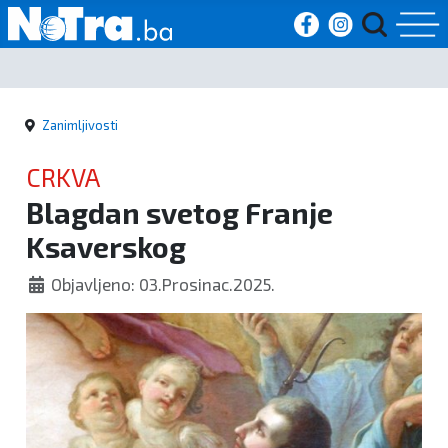
Početna
Zanimljivosti
Vijesti
CRKVA
Sport
Blagdan svetog Franje
Ksaverskog
Kultura
Objavljeno: 03.Prosinac.2025.
Crna
kronika
Politika
Zanimljivosti