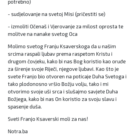
potrebno)
- sudjelovanje na svetoj Misi (pričestiti se)
- izmoliti Očenaš i Vjerovanje za milost oprosta te
molitve na nanake svetog Oca
Molimo svetog Franju Ksaverskoga da u našim
srcima raspali ljubav prema raspetom Kristu i
drugom čovjeku, kako bi nas Bog koristio kao oruđe
za širenje svoje Riječi, njegove ljubavi. Kao što je
svete Franjo bio otvoren na poticaje Duha Svetoga i
tako plodonosno vršio Božju volju, tako i mi
otvorimo svoje uši srca i slušajmo savjete Duha
Božjega, kako bi nas On koristio za svoju slavu i
spasenje duša.
Sveti Franjo Ksaverski moli za nas!
Notra.ba