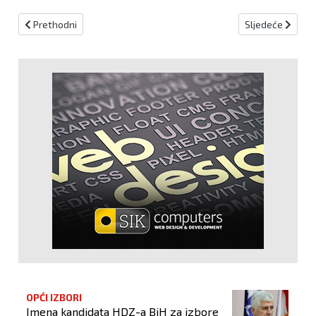
Prethodni članak: Blagdan svetog Kazimira
Sljedeći članak
Prethodni
Sljedeće
OPĆI IZBORI
Imena kandidata HDZ-a BiH za izbore