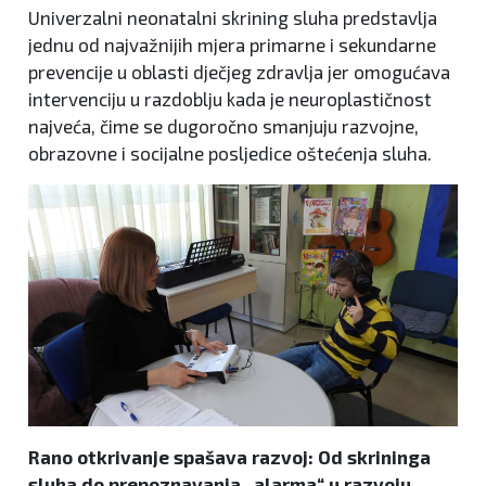
Univerzalni neonatalni skrining sluha predstavlja
jednu od najvažnijih mjera primarne i sekundarne
prevencije u oblasti dječjeg zdravlja jer omogućava
intervenciju u razdoblju kada je neuroplastičnost
najveća, čime se dugoročno smanjuju razvojne,
obrazovne i socijalne posljedice oštećenja sluha.
Rano otkrivanje spašava razvoj: Od skrininga
sluha do prepoznavanja „alarma“ u razvoju