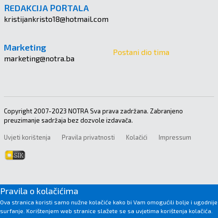
REDAKCIJA PORTALA
kristijankristo18@hotmail.com
Marketing
Postani dio tima
marketing@notra.ba
Copyright 2007-2023 NOTRA Sva prava zadržana. Zabranjeno
preuzimanje sadržaja bez dozvole izdavača.
Uvjeti korištenja
Pravila privatnosti
Kolačići
Impressum
Pravila o kolačićima
Ova stranica koristi samo nužne kolačiće kako bi Vam omogućili bolje i ugodnije
surfanje. Korištenjem web stranice slažete se sa uvjetima korištenja kolačića.