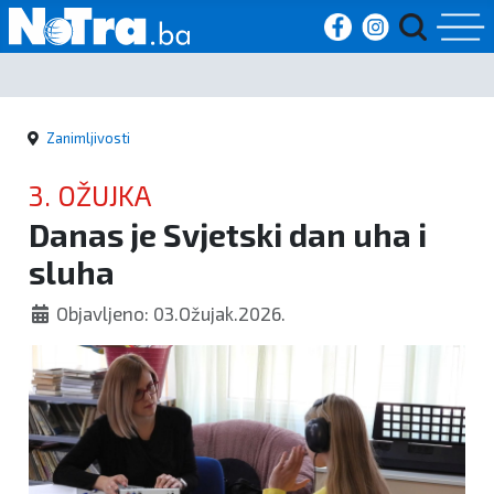
Početna
Zanimljivosti
Vijesti
3. OŽUJKA
Sport
Danas je Svjetski dan uha i
sluha
Kultura
Objavljeno: 03.Ožujak.2026.
Crna
kronika
Politika
Zanimljivosti