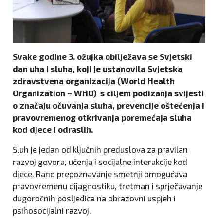
Svake godine 3. ožujka obilježava se Svjetski
dan uha i sluha, koji je ustanovila Svjetska
zdravstvena organizacija (World Health
Organization – WHO) s ciljem podizanja svijesti
o značaju očuvanja sluha, prevencije oštećenja i
pravovremenog otkrivanja poremećaja sluha
kod djece i odraslih.
Sluh je jedan od ključnih preduslova za pravilan
razvoj govora, učenja i socijalne interakcije kod
djece. Rano prepoznavanje smetnji omogućava
pravovremenu dijagnostiku, tretman i sprječavanje
dugoročnih posljedica na obrazovni uspjeh i
psihosocijalni razvoj.