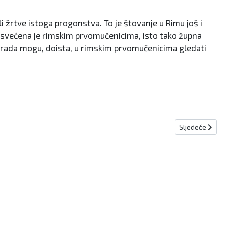
i žrtve istoga progonstva. To je štovanje u Rimu još i
osvećena je rimskim prvomučenicima, isto tako župna
ga grada mogu, doista, u rimskim prvomučenicima gledati
Sljedeći člana
Sljedeće