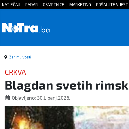
NATJEČAJI
RADAR
OSMRTNICE
MARKETING
POŠALJITE VIJEST
Početna
Vijesti
Sport
Zanimljivosti
Kultura
CRKVA
Blagdan svetih rims
Crna
kronika
Objavljeno: 30.Lipanj.2026.
Politika
Zanimljivosti