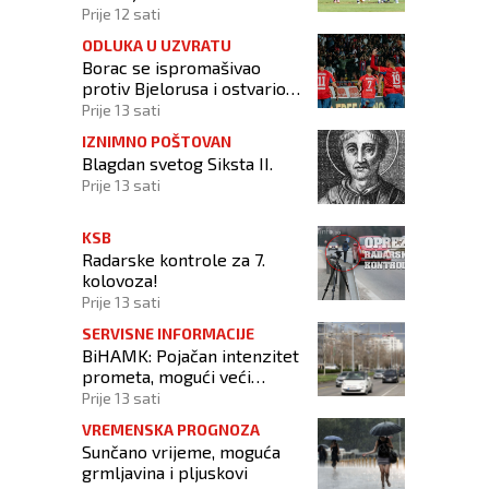
nogometnog prvenstva BiH
Prije 12 sati
ODLUKA U UZVRATU
Borac se ispromašivao
protiv Bjelorusa i ostvario
minimalno slavlje
Prije 13 sati
IZNIMNO POŠTOVAN
Blagdan svetog Siksta II.
Prije 13 sati
KSB
Radarske kontrole za 7.
kolovoza!
Prije 13 sati
SERVISNE INFORMACIJE
BiHAMK: Pojačan intenzitet
prometa, mogući veći
zastoji!
Prije 13 sati
VREMENSKA PROGNOZA
Sunčano vrijeme, moguća
grmljavina i pljuskovi