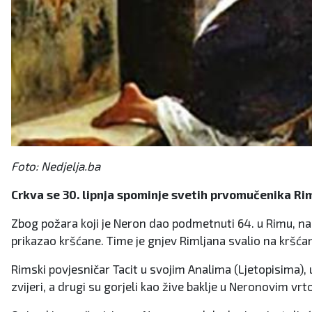
Foto: Nedjelja.ba
Crkva se 30. lipnja spominje svetih prvomučenika Rims
Zbog požara koji je Neron dao podmetnuti 64. u Rimu, nast
prikazao kršćane. Time je gnjev Rimljana svalio na kršćane,
Rimski povjesničar Tacit u svojim Analima (Ljetopisima), u 
zvijeri, a drugi su gorjeli kao žive baklje u Neronovim vr