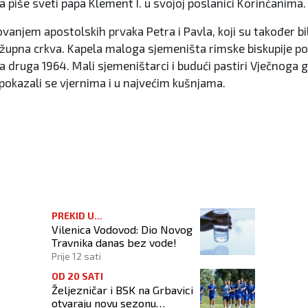
piše sveti papa Klement I. u svojoj poslanici Korinćanima.
anjem apostolskih prvaka Petra i Pavla, koji su također bil
 župna crkva. Kapela maloga sjemeništa rimske biskupije p
., a druga 1964. Mali sjemeništarci i budući pastiri Vječno
 pokazali se vjernima i u najvećim kušnjama.
PREKID U
Vilenica Vodovod: Dio Novog
VODOSNABDIJEVANJU
Travnika danas bez vode!
Prije 12 sati
OD 20 SATI
Željezničar i BSK na Grbavici
otvaraju novu sezonu