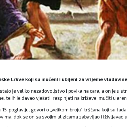
ke Crkve koji su mučeni i ubijeni za vrijeme vladavine 
alo je veliko nezadovoljstvo i povika na cara, a on je u st
 te ih je davao vješati, raspinjati na križeve, mučiti u arena
15. poglavlju, govori o „velikom broju“ kršćana koji su tada 
tovima, dok se on sa svojim ulizicama zabavljao i iživljavao 