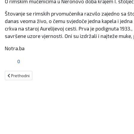
O rimskim mučenicima u Neronovo doba krajem I. stoljeća 
Štovanje se rimskih prvomučenika razvilo zajedno sa štov
danas veoma živo, o čemu svjedoče jedna kapela i jedna
crkva na staroj Aurelijevoj cesti. Prva je podignuta 1933
savršene uzore vjernosti. Oni su izdržali i najteže muke,
Notra.ba
0
Prethodni članak: Dan blaženog Antuna Rosminija
Prethodni