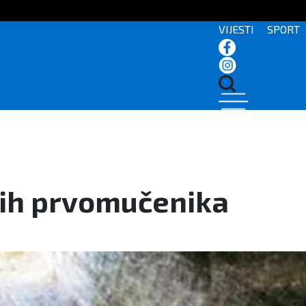
VIJESTI
SPORT
kih prvomučenika