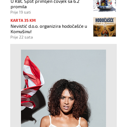
U KBC Split primljen čovjek sa 6.2
promila
Prije 19 sati
KARTA 35 KM
Nevistić d.o.o. organizira hodočašće u
Komušinu!
Prije 22 sata