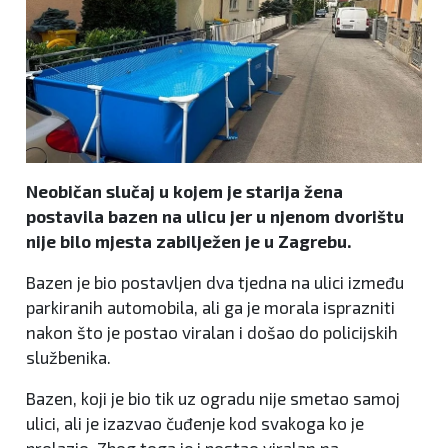
Neobičan slučaj u kojem je starija žena
postavila bazen na ulicu jer u njenom dvorištu
nije bilo mjesta zabilježen je u Zagrebu.
Bazen je bio postavljen dva tjedna na ulici između
parkiranih automobila, ali ga je morala isprazniti
nakon što je postao viralan i došao do policijskih
službenika.
Bazen, koji je bio tik uz ogradu nije smetao samoj
ulici, ali je izazvao čuđenje kod svakoga ko je
prolazio. Zbog toga je i postao viralan na