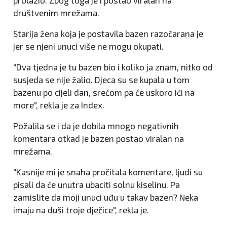
društvenim mrežama.
Starija žena koja je postavila bazen razočarana je
jer se njeni unuci više ne mogu okupati.
"Dva tjedna je tu bazen bio i koliko ja znam, nitko od
susjeda se nije žalio. Djeca su se kupala u tom
bazenu po cijeli dan, srećom pa će uskoro ići na
more", rekla je za Index.
Požalila se i da je dobila mnogo negativnih
komentara otkad je bazen postao viralan na
mrežama.
"Kasnije mi je snaha pročitala komentare, ljudi su
pisali da će unutra ubaciti solnu kiselinu. Pa
zamislite da moji unuci uđu u takav bazen? Neka
imaju na duši troje dječice", rekla je.