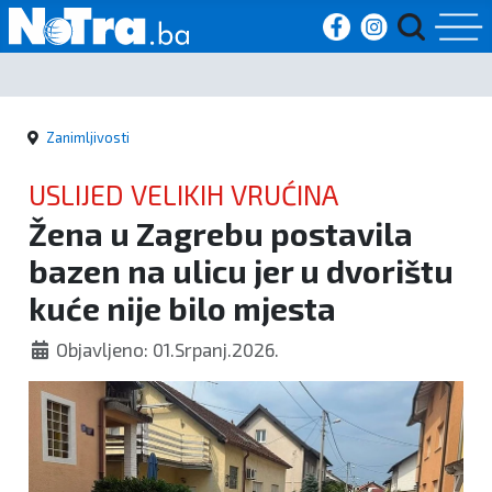
Početna
Zanimljivosti
Vijesti
USLIJED VELIKIH VRUĆINA
Sport
Žena u Zagrebu postavila
bazen na ulicu jer u dvorištu
Kultura
kuće nije bilo mjesta
Crna
Objavljeno: 01.Srpanj.2026.
kronika
Politika
Zanimljivosti