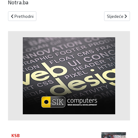
Notra.ba
Prethodni članak: Blagdan svetog Bernardina Realina
Sljedeći članak
Prethodni
Sljedeće
KSB