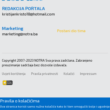
REDAKCIJA PORTALA
kristijankristo18@hotmail.com
Marketing
Postani dio tima
marketing@notra.ba
Copyright 2007-2023 NOTRA Sva prava zadržana. Zabranjeno
preuzimanje sadržaja bez dozvole izdavača.
Uvjeti korištenja
Pravila privatnosti
Kolačići
Impressum
Pravila o kolačićima
Ova stranica koristi samo nužne kolačiće kako bi Vam omogućili bolje i ugodnije