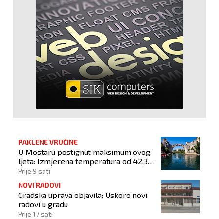
PAKLENE VRUĆINE
U Mostaru postignut maksimum ovog
ljeta: Izmjerena temperatura od 42,3
stupnja Celzijeva
Prije 9 sati
NOVI RADOVI
Gradska uprava objavila: Uskoro novi
radovi u gradu
Prije 17 sati