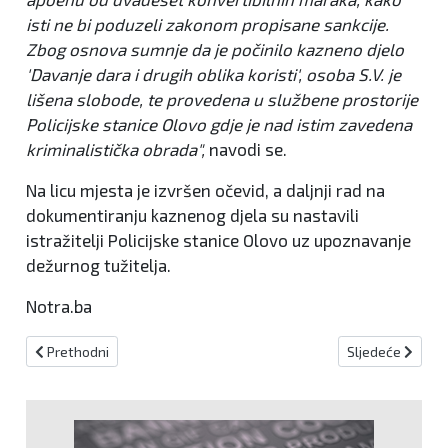
isti ne bi poduzeli zakonom propisane sankcije.
Zbog osnova sumnje da je počinilo kazneno djelo
'Davanje dara i drugih oblika koristi', osoba S.V. je
lišena slobode, te provedena u službene prostorije
Policijske stanice Olovo gdje je nad istim zavedena
kriminalistička obrada",
navodi se.
Na licu mjesta je izvršen očevid, a daljnji rad na
dokumentiranju kaznenog djela su nastavili
istražitelji Policijske stanice Olovo uz upoznavanje
dežurnog tužitelja.
Notra.ba
Prethodni članak: Preminula spisateljica i borkinja za ljudska prav
Sljedeći članak
Prethodni
Sljedeće