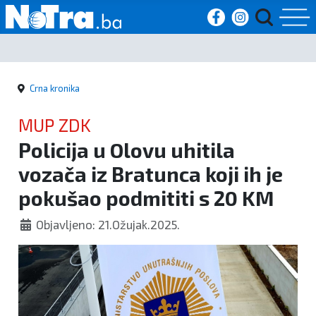
Početna
Crna kronika
Vijesti
MUP ZDK
Sport
Policija u Olovu uhitila
vozača iz Bratunca koji ih je
Kultura
pokušao podmititi s 20 KM
Crna
Objavljeno: 21.Ožujak.2025.
kronika
Politika
Zanimljivosti