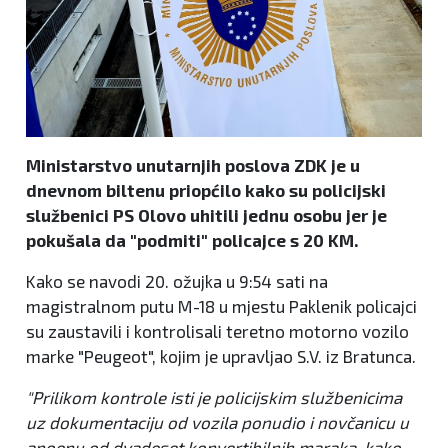
Ministarstvo unutarnjih poslova ZDK je u
dnevnom biltenu priopćilo kako su policijski
službenici PS Olovo uhitili jednu osobu jer je
pokušala da "podmiti" policajce s 20 KM.
Kako se navodi 20. ožujka u 9:54 sati na
magistralnom putu M-18 u mjestu Paklenik policajci
su zaustavili i kontrolisali teretno motorno vozilo
marke "Peugeot", kojim je upravljao S.V. iz Bratunca.
"Prilikom kontrole isti je policijskim službenicima
uz dokumentaciju od vozila ponudio i novčanicu u
apoenu od dvadeset konvertibilnih maraka, kako