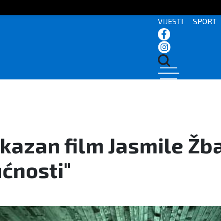
VIJESTI
SPORT
kazan film Jasmile Žba
ćnosti"