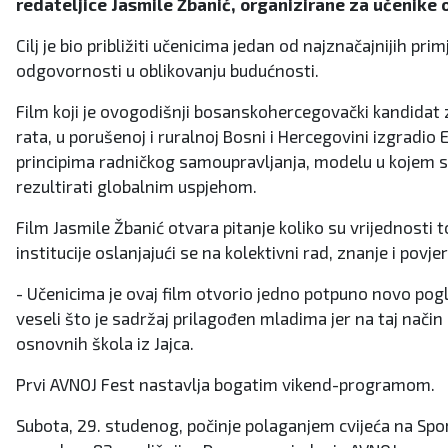
redateljice Jasmile Žbanić, organizirane za učenike 
Cilj je bio približiti učenicima jedan od najznačajnijih p
odgovornosti u oblikovanju budućnosti.
Film koji je ovogodišnji bosanskohercegovački kandidat
rata, u porušenoj i ruralnoj Bosni i Hercegovini izgradi
principima radničkog samoupravljanja, modelu u kojem s
rezultirati globalnim uspjehom.
Film Jasmile Žbanić otvara pitanje koliko su vrijednosti
institucije oslanjajući se na kolektivni rad, znanje i povje
- Učenicima je ovaj film otvorio jedno potpuno novo pogla
veseli što je sadržaj prilagođen mladima jer na taj način
osnovnih škola iz Jajca.
Prvi AVNOJ Fest nastavlja bogatim vikend-programom.
Subota, 29. studenog, počinje polaganjem cvijeća na Spo