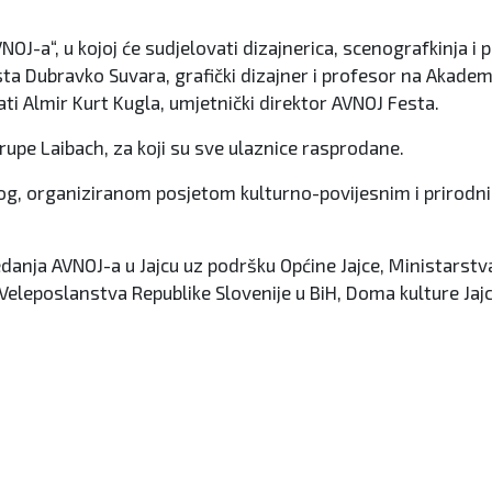
VNOJ-a“, u kojoj će sudjelovati dizajnerica, scenografkinja 
ta Dubravko Suvara, grafički dizajner i profesor na Akademi
i Almir Kurt Kugla, umjetnički direktor AVNOJ Festa.
rupe Laibach, za koji su sve ulaznice rasprodane.
enog, organiziranom posjetom kulturno-povijesnim i prirod
danja AVNOJ-a u Jajcu uz podršku Općine Jajce, Ministarstva
eleposlanstva Republike Slovenije u BiH, Doma kulture Jajc
icu Hrvatskog kraljevstva otvara kino