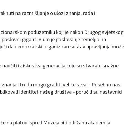
taknuti na razmišljanje o ulozi znanja, rada i
vizionarskom poduzetniku koji je nakon Drugog svjetskog
i poslovni gigant. Blum je poslovanje temeljio na
jući da demokratski organiziran sustav upravljanja može
naučiti iz iskustva generacija koje su stvarale snažne
, znanja i truda mogu graditi velike stvari. Posebno nas
likovali identitet našeg društva - poručili su nastavnici
 će na platou ispred Muzeja biti održana akademija