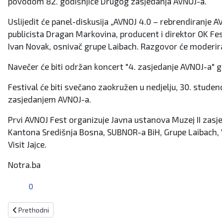
povodom 82. godišnjice Drugog zasjedanja AVNOJ-a.
Uslijedit će panel-diskusija „AVNOJ 4.0 – rebrendiranje A
publicista Dragan Markovina, producent i direktor OK Fes
Ivan Novak, osnivač grupe Laibach. Razgovor će moderirat
Navečer će biti održan koncert "4. zasjedanje AVNOJ-a" g
Festival će biti svečano zaokružen u nedjelju, 30. stud
zasjedanjem AVNOJ-a.
Prvi AVNOJ Fest organizuje Javna ustanova Muzej II zasje
Kantona Središnja Bosna, SUBNOR-a BiH, Grupe Laibach, V
Visit Jajce.
Notra.ba
0
Prethodni članak: Na 100. obljetnicu Hrvatskog doma i 1100. obljetn
Prethodni