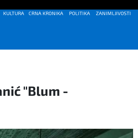
KULTURA
CRNA KRONIKA
POLITIKA
ZANIMLJIVOSTI
nić "Blum -