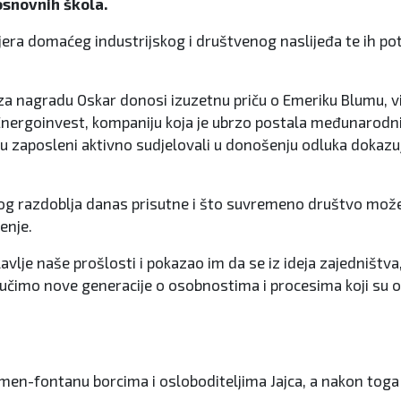
osnovnih škola.
rimjera domaćeg industrijskog i društvenog naslijeđa te ih po
 za nagradu Oskar donosi izuzetnu priču o Emeriku Blumu, 
o Energoinvest, kompaniju koja je ubrzo postala međunarodn
u zaposleni aktivno sudjelovali u donošenju odluka dokazu
 tog razdoblja danas prisutne i što suvremeno društvo može 
renje.
vlje naše prošlosti i pokazao im da se iz ideja zajedništva
 učimo nove generacije o osobnostima i procesima koji su ob
men-fontanu borcima i osloboditeljima Jajca, a nakon toga