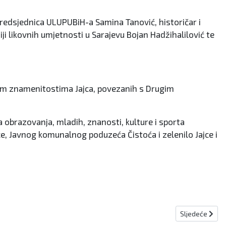
i predsjednica ULUPUBiH-a Samina Tanović, historičar i
ji likovnih umjetnosti u Sarajevu Bojan Hadžihalilović te
nim znamenitostima Jajca, povezanih s Drugim
 obrazovanja, mladih, znanosti, kulture i sporta
e, Javnog komunalnog poduzeća Čistoća i zelenilo Jajce i
Sljedeći članak
Sljedeće