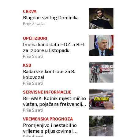
CRKVA
Blagdan svetog Dominika
Prije 2 sata
OPĆI IZBORI
Imena kandidata HDZ-a BiH
za izbore u listopadu
Prije 5 sati
KSB
Radarske kontrole za 8.
kolovoza!
Prije 5 sati
SERVISNE INFORMACIJE
BiHAMK: Kolnik mjestimično
vlažan, pojačana frekvencija
prometa!
Prije 5 sati
VREMENSKA PROGNOZA
Promjenjivo i nestabilno
vrijeme s pljuskovima i
grmljavinom
Prije 6 sati