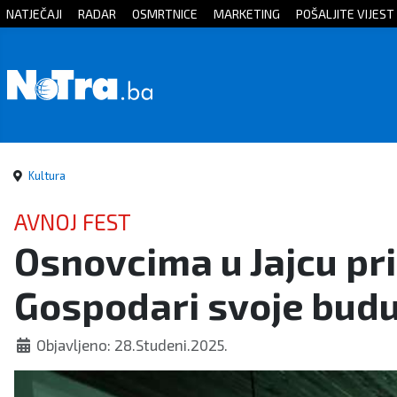
NATJEČAJI
RADAR
OSMRTNICE
MARKETING
POŠALJITE VIJEST
Početna
Vijesti
Sport
Kultura
Kultura
AVNOJ FEST
Osnovcima u Jajcu pri
Crna
Gospodari svoje budu
kronika
Politika
Objavljeno: 28.Studeni.2025.
Zanimljivosti