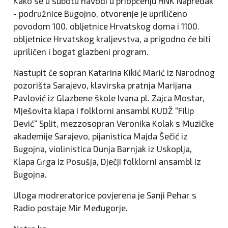
Kako se u subotu navodi u priopćenju HNK Napredak
- podružnice Bugojno, otvorenje je upriličeno
povodom 100. obljetnice Hrvatskog doma i 1100.
obljetnice Hrvatskog kraljevstva, a prigodno će biti
upriličen i bogat glazbeni program.
Nastupit će sopran Katarina Kikić Marić iz Narodnog
pozorišta Sarajevo, klavirska pratnja Marijana
Pavlović iz Glazbene škole Ivana pl. Zajca Mostar,
Mješovita klapa i folklorni ansambl KUDŽ “Filip
Dević“ Split, mezzosopran Veronika Kolak s Muzičke
akademije Sarajevo, pijanistica Majda Šečić iz
Bugojna, violinistica Dunja Barnjak iz Uskoplja,
Klapa Grga iz Posušja, Dječji folklorni ansambl iz
Bugojna.
Uloga modreratorice povjerena je Sanji Pehar s
Radio postaje Mir Međugorje.