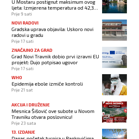
U Mostaru postignut maksimum ovog
ljeta: Izmjerena temperatura od 42,3
stupnja Celzijeva
Prije 9 sati
NOVI RADOVI
Gradska uprava objavila: Uskoro novi
radovi u gradu
Prije 17 sati
ZNAČAJNO ZA GRAD
Grad Novi Travnik dobio prvi izravni EU
projekt: Dujo potpisao ugovor
Prije 17 sati
WHO
Epidemija ebole izmiče kontroli
Prije 21 sat
AKCIJA I DRUŽENJE
Mesnica Šišović ove subote u Novom
Travniku otvara poslovnicu!
Prije 23 sata
13. IZDANJE
Danas početak turnira u Rankovićima,