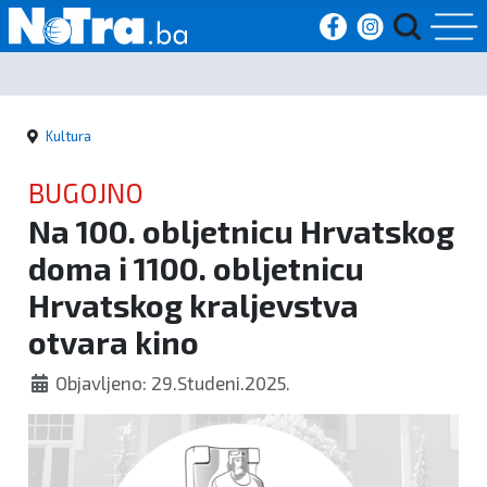
Početna
Kultura
Vijesti
BUGOJNO
Sport
Na 100. obljetnicu Hrvatskog
doma i 1100. obljetnicu
Kultura
Hrvatskog kraljevstva
Crna
otvara kino
kronika
Objavljeno: 29.Studeni.2025.
Politika
Zanimljivosti