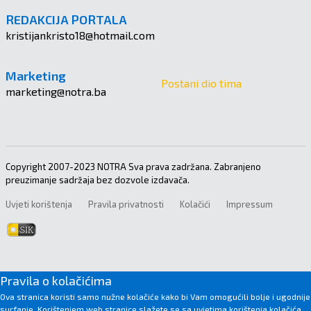
REDAKCIJA PORTALA
kristijankristo18@hotmail.com
Marketing
Postani dio tima
marketing@notra.ba
Copyright 2007-2023 NOTRA Sva prava zadržana. Zabranjeno
preuzimanje sadržaja bez dozvole izdavača.
Uvjeti korištenja
Pravila privatnosti
Kolačići
Impressum
Pravila o kolačićima
Ova stranica koristi samo nužne kolačiće kako bi Vam omogućili bolje i ugodnije
surfanje. Korištenjem web stranice slažete se sa uvjetima korištenja kolačića.