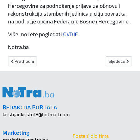
Hercegovine za podnošenje prijava za obnovu i
rekonstrukciju stambenih jedinica u cilju povratka
na područje općina Federacije Bosne i Hercegovine..
Više možete pogledati
OVDJE
.
Notra.ba
Prethodni članak: Prijavite se na “Ostbrandenburg Meets Balkan”
Sljedeći članak:
Prethodni
Sljedeće
REDAKCIJA PORTALA
kristijankristo18@hotmail.com
Marketing
Postani dio tima
marketing@notra.ba