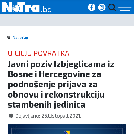
Početna
Natječaji
Vijesti
U CILJU POVRATKA
Sport
Javni poziv Izbjeglicama iz
Bosne i Hercegovine za
Kultura
podnošenje prijava za
Crna
obnovu i rekonstrukciju
kronika
stambenih jedinica
Politika
Objavljeno: 25.Listopad.2021.
Zanimljivosti