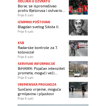
ODLUKA U UZVRATU
Borac se ispromašivao
protiv Bjelorusa i ostvario
minimalno slavlje
Prije 6 sati
IZNIMNO POŠTOVAN
Blagdan svetog Siksta II.
Prije 6 sati
KSB
Radarske kontrole za 7.
kolovoza!
Prije 6 sati
SERVISNE INFORMACIJE
BiHAMK: Pojačan intenzitet
prometa, mogući veći
zastoji!
Prije 6 sati
VREMENSKA PROGNOZA
Sunčano vrijeme, moguća
grmljavina i pljuskovi
Prije 6 sati