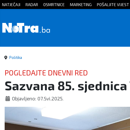
NATJEČAJI
RADAR
OSMRTNICE
MARKETING
POŠALJITE VIJEST
Početna
Vijesti
Sport
Politika
Kultura
POGLEDAJTE DNEVNI RED
Sazvana 85. sjednica
Crna
kronika
Objavljeno: 07.Svi.2025.
Politika
Zanimljivosti