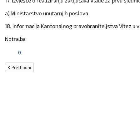
17. Izvješće o realiziranju zaključaka Vlade za prvu sjed
a) Ministarstvo unutarnjih poslova
18. Informacija Kantonalnog pravobraniteljstva Vitez u
Notra.ba
0
Prethodni članak: Andrea Jurina iz Uskoplja nova predsjednica Mla
Prethodni