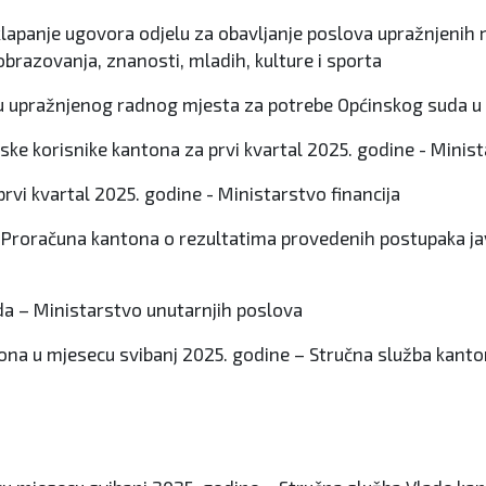
klapanje ugovora odjelu za obavljanje poslova upražnjenih
 obrazovanja, znanosti, mladih, kulture i sporta
nu upražnjenog radnog mjesta za potrebe Općinskog suda u 
ske korisnike kantona za prvi kvartal 2025. godine - Minist
rvi kvartal 2025. godine - Ministarstvo financija
a Proračuna kantona o rezultatima provedenih postupaka jav
rada – Ministarstvo unutarnjih poslova
ntona u mjesecu svibanj 2025. godine – Stručna služba kant