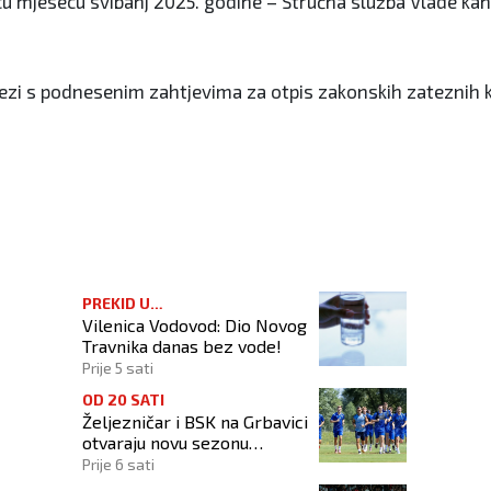
nicu mjesecu svibanj 2025. godine – Stručna služba Vlade ka
 vezi s podnesenim zahtjevima za otpis zakonskih zateznih
deži HDZ-a BiH Županija Središnja Bosna
PREKID U
Vilenica Vodovod: Dio Novog
VODOSNABDIJEVANJU
Travnika danas bez vode!
Prije 5 sati
OD 20 SATI
Željezničar i BSK na Grbavici
otvaraju novu sezonu
nogometnog prvenstva BiH
Prije 6 sati