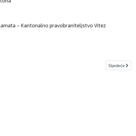
ntona
 kamata – Kantonalno pravobraniteljstvo Vitez
Sljedeći člana
Sljedeće