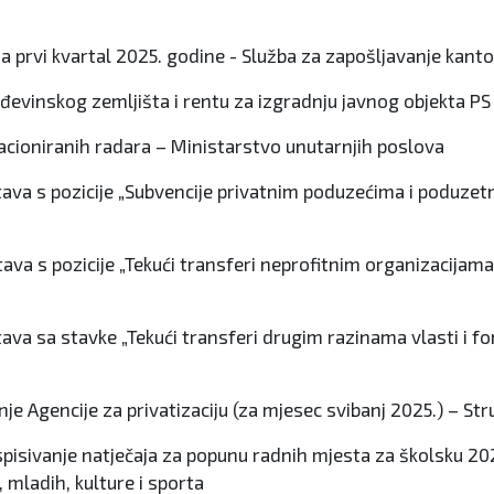
za prvi kvartal 2025. godine - Služba za zapošljavanje kant
ađevinskog zemljišta i rentu za izgradnju javnog objekta PS
tacioniranih radara – Ministarstvo unutarnjih poslova
dstava s pozicije „Subvencije privatnim poduzećima i poduze
dstava s pozicije „Tekući transferi neprofitnim organizacij
dstava sa stavke „Tekući transferi drugim razinama vlasti i
nje Agencije za privatizaciju (za mjesec svibanj 2025.) – S
pisivanje natječaja za popunu radnih mjesta za školsku 202
 mladih, kulture i sporta