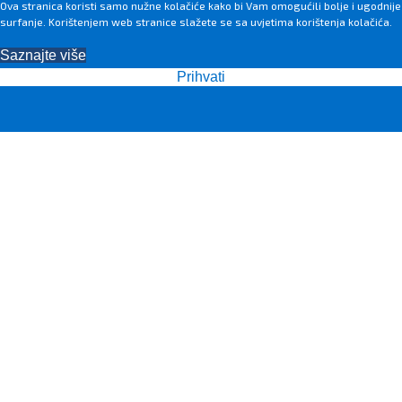
Ova stranica koristi samo nužne kolačiće kako bi Vam omogućili bolje i ugodnije
surfanje. Korištenjem web stranice slažete se sa uvjetima korištenja kolačića.
Saznajte više
Prihvati