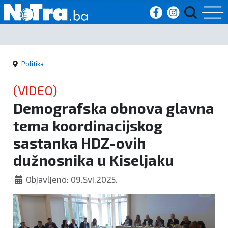
Početna
Politika
Vijesti
(VIDEO)
Sport
Demografska obnova glavna
tema koordinacijskog
Kultura
sastanka HDZ-ovih
Crna
dužnosnika u Kiseljaku
kronika
Objavljeno: 09.Svi.2025.
Politika
Zanimljivosti