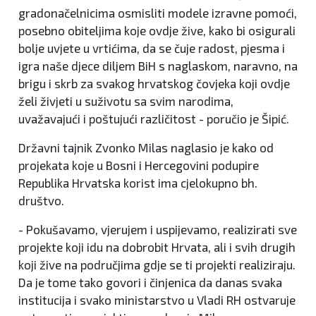
gradonačelnicima osmisliti modele izravne pomoći,
posebno obiteljima koje ovdje žive, kako bi osigurali
bolje uvjete u vrtićima, da se čuje radost, pjesma i
igra naše djece diljem BiH s naglaskom, naravno, na
brigu i skrb za svakog hrvatskog čovjeka koji ovdje
želi živjeti u suživotu sa svim narodima,
uvažavajući i poštujući različitost - poručio je Šipić.
Državni tajnik Zvonko Milas naglasio je kako od
projekata koje u Bosni i Hercegovini podupire
Republika Hrvatska korist ima cjelokupno bh.
društvo.
- Pokušavamo, vjerujem i uspijevamo, realizirati sve
projekte koji idu na dobrobit Hrvata, ali i svih drugih
koji žive na područjima gdje se ti projekti realiziraju.
Da je tome tako govori i činjenica da danas svaka
institucija i svako ministarstvo u Vladi RH ostvaruje