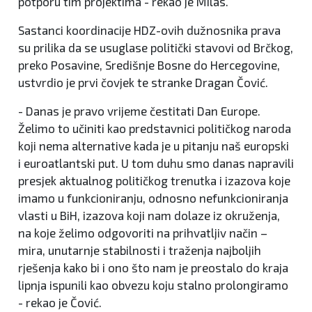
potporu tim projektima - rekao je Milas.
Sastanci koordinacije HDZ-ovih dužnosnika prava
su prilika da se usuglase politički stavovi od Brčkog,
preko Posavine, Središnje Bosne do Hercegovine,
ustvrdio je prvi čovjek te stranke Dragan Čović.
- Danas je pravo vrijeme čestitati Dan Europe.
Želimo to učiniti kao predstavnici političkog naroda
koji nema alternative kada je u pitanju naš europski
i euroatlantski put. U tom duhu smo danas napravili
presjek aktualnog političkog trenutka i izazova koje
imamo u funkcioniranju, odnosno nefunkcioniranja
vlasti u BiH, izazova koji nam dolaze iz okruženja,
na koje želimo odgovoriti na prihvatljiv način –
mira, unutarnje stabilnosti i traženja najboljih
rješenja kako bi i ono što nam je preostalo do kraja
lipnja ispunili kao obvezu koju stalno prolongiramo
- rekao je Čović.