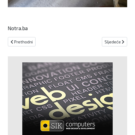
Notra.ba
Prethodni članak: Milanović najavio povlačenje iz politike
Sljedeći članak:
Prethodni
Sljedeće