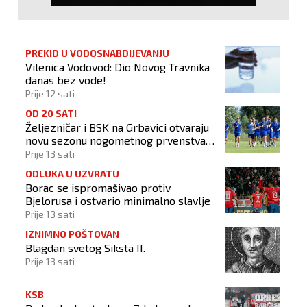
PREKID U VODOSNABDIJEVANJU
Vilenica Vodovod: Dio Novog Travnika
danas bez vode!
Prije 12 sati
OD 20 SATI
Željezničar i BSK na Grbavici otvaraju
novu sezonu nogometnog prvenstva
BiH
Prije 13 sati
ODLUKA U UZVRATU
Borac se ispromašivao protiv
Bjelorusa i ostvario minimalno slavlje
Prije 13 sati
IZNIMNO POŠTOVAN
Blagdan svetog Siksta II.
Prije 13 sati
KSB