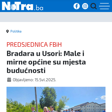
Početna
Politika
Vijesti
PREDSJEDNICA FBiH
Sport
Bradara u Usori: Male i
mirne općine su mjesta
Kultura
budućnosti
Crna
Objavljeno: 15.Svi.2025.
kronika
Politika
Zanimljivosti