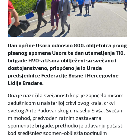
Dan općine Usora odnosno 800. obljetnica prvog
pisanog spomena Usore te dan utemeljenja 110.
brigade HVO-a Usora obilježeni su svečano i
dostojanstveno, priopćeno je iz Ureda
predsjednice Federacije Bosne i Hercegovine
Lidije Bradare.
Ona je nazočila svečanosti koja je započela misom
zadušnicom u najstarijoj crkvi ovog kraja, crkvi
svetog Ante Padovanskog u naselju Sivša. Svečani
mimohod, predvođen ratnim zastavama
spomenute brigade, prethodio je odavanju počasti
kod središnjeg spomen-obilježja poginulim