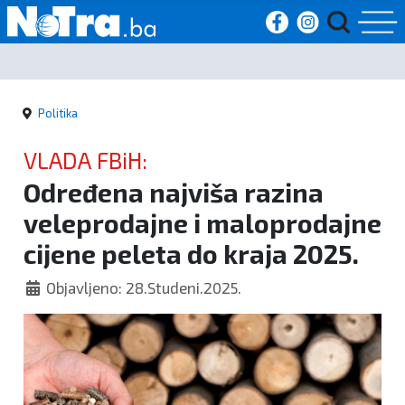
Početna
Politika
Vijesti
VLADA FBiH:
Sport
Određena najviša razina
veleprodajne i maloprodajne
Kultura
cijene peleta do kraja 2025.
Crna
Objavljeno: 28.Studeni.2025.
kronika
Politika
Zanimljivosti