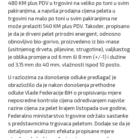
480 KM plus PDV u trgovini na veliko po toni u svim
pakiranjima, a najviša prodajna cijena peleta u
trgovini na malo po toni u svim pakiranjima ne
može prelaziti 540 KM plus PDV. Također, propisano
je da je drveni pelet prirodni energent, odnosno
obnovljivo bio-gorivo, proizvedeno iz bio-mase
(usitnjenog drveta, piljevine, strugotine), valjkastog
je oblika promjera od 6 mm ili 8 mm (+/-1) i dužine
od 3,15 mm do 40 mm, vlažnosti ispod 10 posto.
U razlozima za donošenje odluke predlagač je
obrazložilo da je nakon donošenja prethodne
odluke Vlade Federacije BiH o propisivanju mjere
neposredne kontrole cijena određivanjem najviše
razine cijena za pelet krajem listopada ove godine,
Federalno ministarstvo trgovine održalo sastanke
s predstavnicima trgovaca peletom. Dodaje se da je
detaljnom analizom efekata propisane mjere