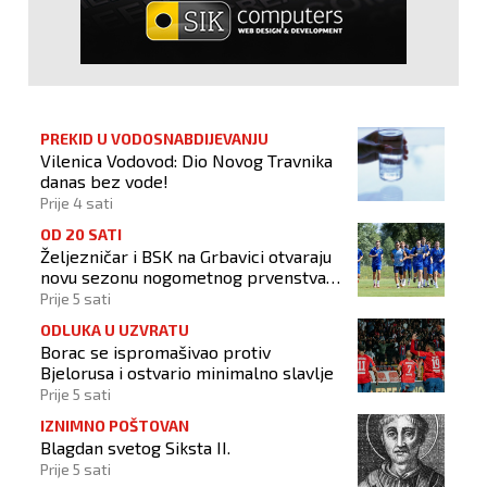
PREKID U VODOSNABDIJEVANJU
Vilenica Vodovod: Dio Novog Travnika
danas bez vode!
Prije 4 sati
OD 20 SATI
Željezničar i BSK na Grbavici otvaraju
novu sezonu nogometnog prvenstva
BiH
Prije 5 sati
ODLUKA U UZVRATU
Borac se ispromašivao protiv
Bjelorusa i ostvario minimalno slavlje
Prije 5 sati
IZNIMNO POŠTOVAN
Blagdan svetog Siksta II.
Prije 5 sati