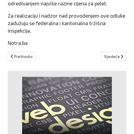
određivanjem najviše razine cijena za pelet.
Za realizaciju i nadzor nad provođenjem ove odluke
zadužuju se federalna i kantonalna tržišna
inspekcija.
Notra.ba
Prethodni članak: Veleposlanstvo SAD-a organiziralo sastanak o J
Sljedeći članak:
Prethodni
Sljedeće