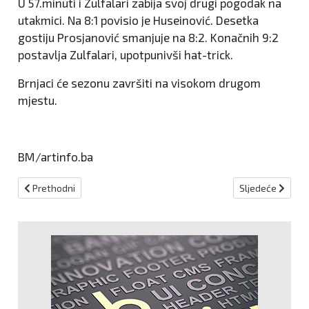
U 57.minuti i Zulfalari zabija svoj drugi pogodak na
utakmici. Na 8:1 povisio je Huseinović. Desetka
gostiju Prosjanović smanjuje na 8:2. Konačnih 9:2
postavlja Zulfalari, upotpunivši hat-trick.
Brnjaci će sezonu završiti na visokom drugom
mjestu.
BM/artinfo.ba
Prethodni članak: Foto: Polovičan uspjeh mladih košarkaša
Sljedeći članak: 
Prethodni
Sljedeće