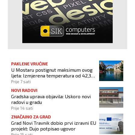
PAKLENE VRUĆINE
U Mostaru postignut maksimum ovog
ljeta: Izmjerena temperatura od 42,3
stupnja Celzijeva
Prije 7 sati
NOVI RADOVI
Gradska uprava objavila: Uskoro novi
radovi u gradu
Prije 14 sati
ZNAČAJNO ZA GRAD
Grad Novi Travnik dobio prvi izravni EU
projekt: Dujo potpisao ugovor
Prije 15 sati