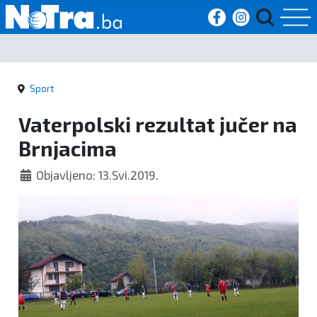
Početna
Sport
Vijesti
Vaterpolski rezultat jučer na
Sport
Brnjacima
Kultura
Objavljeno: 13.Svi.2019.
Crna
kronika
Politika
Zanimljivosti