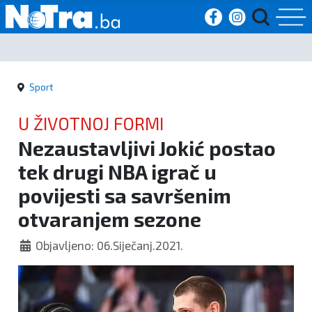
Početna
Sport
Vijesti
U ŽIVOTNOJ FORMI
Sport
Nezaustavljivi Jokić postao
tek drugi NBA igrač u
Kultura
povijesti sa savršenim
Crna
otvaranjem sezone
kronika
Objavljeno: 06.Siječanj.2021.
Politika
Zanimljivosti