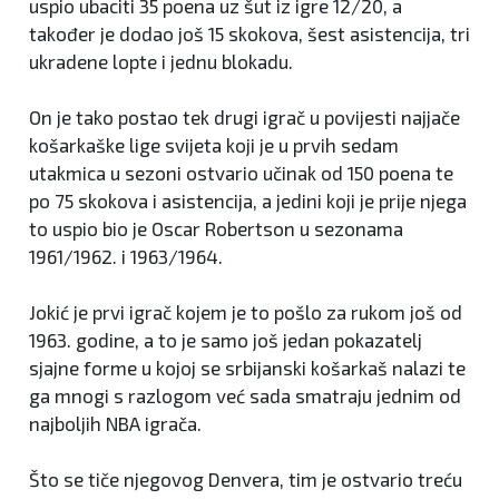
uspio ubaciti 35 poena uz šut iz igre 12/20, a
također je dodao još 15 skokova, šest asistencija, tri
ukradene lopte i jednu blokadu.
On je tako postao tek drugi igrač u povijesti najjače
košarkaške lige svijeta koji je u prvih sedam
utakmica u sezoni ostvario učinak od 150 poena te
po 75 skokova i asistencija, a jedini koji je prije njega
to uspio bio je Oscar Robertson u sezonama
1961/1962. i 1963/1964.
Jokić je prvi igrač kojem je to pošlo za rukom još od
1963. godine, a to je samo još jedan pokazatelj
sjajne forme u kojoj se srbijanski košarkaš nalazi te
ga mnogi s razlogom već sada smatraju jednim od
najboljih NBA igrača.
Što se tiče njegovog Denvera, tim je ostvario treću