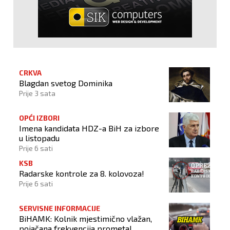
CRKVA
Blagdan svetog Dominika
Prije 3 sata
OPĆI IZBORI
Imena kandidata HDZ-a BiH za izbore
u listopadu
Prije 6 sati
KSB
Radarske kontrole za 8. kolovoza!
Prije 6 sati
SERVISNE INFORMACIJE
BiHAMK: Kolnik mjestimično vlažan,
pojačana frekvencija prometa!