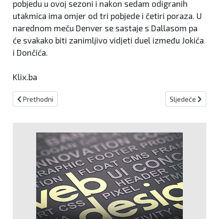
pobjedu u ovoj sezoni i nakon sedam odigranih
utakmica ima omjer od tri pobjede i četiri poraza. U
narednom meču Denver se sastaje s Dallasom pa
će svakako biti zanimljivo vidjeti duel između Jokića
i Dončića.
Klix.ba
Prethodni članak: Slaven Bilić ima novi posao, odlazi iz Europe
Sljedeći članak:
Prethodni
Sljedeće