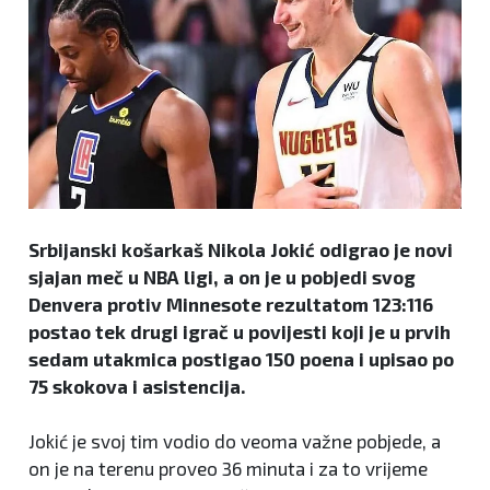
Srbijanski košarkaš Nikola Jokić odigrao je novi
sjajan meč u NBA ligi, a on je u pobjedi svog
Denvera protiv Minnesote rezultatom 123:116
postao tek drugi igrač u povijesti koji je u prvih
sedam utakmica postigao 150 poena i upisao po
75 skokova i asistencija.
Jokić je svoj tim vodio do veoma važne pobjede, a
on je na terenu proveo 36 minuta i za to vrijeme