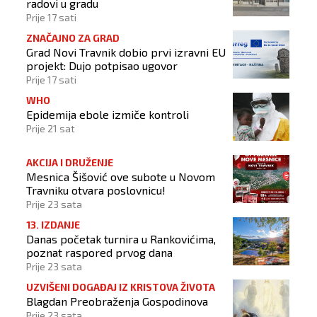
radovi u gradu
Prije 17 sati
ZNAČAJNO ZA GRAD
Grad Novi Travnik dobio prvi izravni EU
projekt: Dujo potpisao ugovor
Prije 17 sati
WHO
Epidemija ebole izmiče kontroli
Prije 21 sat
AKCIJA I DRUŽENJE
Mesnica Šišović ove subote u Novom
Travniku otvara poslovnicu!
Prije 23 sata
13. IZDANJE
Danas početak turnira u Rankovićima,
poznat raspored prvog dana
Prije 23 sata
UZVIŠENI DOGAĐAJ IZ KRISTOVA ŽIVOTA
Blagdan Preobraženja Gospodinova
Prije 23 sata