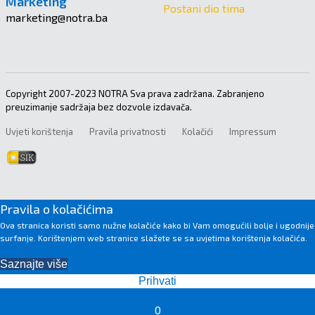
Marketing
Postani dio tima
marketing@notra.ba
Copyright 2007-2023 NOTRA Sva prava zadržana. Zabranjeno
preuzimanje sadržaja bez dozvole izdavača.
Uvjeti korištenja
Pravila privatnosti
Kolačići
Impressum
Pravila o kolačićima
Ova stranica koristi samo nužne kolačiće kako bi Vam omogućili bolje i ugodnije
surfanje. Korištenjem web stranice slažete se sa uvjetima korištenja kolačića.
Saznajte više
Prihvati
0