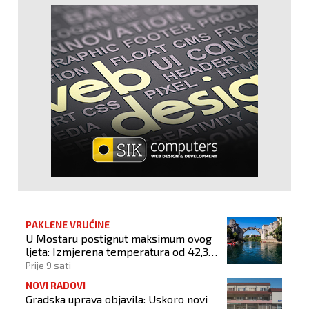
PAKLENE VRUĆINE
U Mostaru postignut maksimum ovog
ljeta: Izmjerena temperatura od 42,3
stupnja Celzijeva
Prije 9 sati
NOVI RADOVI
Gradska uprava objavila: Uskoro novi