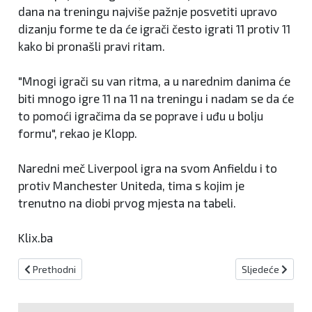
dana na treningu najviše pažnje posvetiti upravo
dizanju forme te da će igrači često igrati 11 protiv 11
kako bi pronašli pravi ritam.
"Mnogi igrači su van ritma, a u narednim danima će
biti mnogo igre 11 na 11 na treningu i nadam se da će
to pomoći igračima da se poprave i uđu u bolju
formu", rekao je Klopp.
Naredni meč Liverpool igra na svom Anfieldu i to
protiv Manchester Uniteda, tima s kojim je
trenutno na diobi prvog mjesta na tabeli.
Klix.ba
Prethodni članak: Odlična partija Bogdanovića u pobjedi nad Buck
Sljedeći članak
Prethodni
Sljedeće