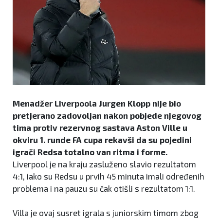
Menadžer Liverpoola Jurgen Klopp nije bio
pretjerano zadovoljan nakon pobjede njegovog
tima protiv rezervnog sastava Aston Ville u
okviru 1. runde FA cupa rekavši da su pojedini
igrači Redsa totalno van ritma i forme.
Liverpool je na kraju zasluženo slavio rezultatom
4:1, iako su Redsu u prvih 45 minuta imali određenih
problema i na pauzu su čak otišli s rezultatom 1:1.
Villa je ovaj susret igrala s juniorskim timom zbog