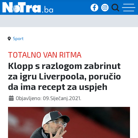
Početna
Sport
Vijesti
TOTALNO VAN RITMA
Sport
Klopp s razlogom zabrinut
za igru Liverpoola, poručio
Kultura
da ima recept za uspjeh
Crna
Objavljeno: 09.Siječanj.2021.
kronika
Politika
Zanimljivosti