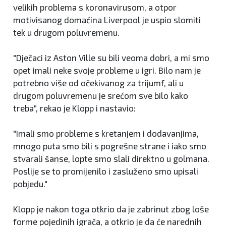
velikih problema s koronavirusom, a otpor
motivisanog domaćina Liverpool je uspio slomiti
tek u drugom poluvremenu.
"Dječaci iz Aston Ville su bili veoma dobri, a mi smo
opet imali neke svoje probleme u igri. Bilo nam je
potrebno više od očekivanog za trijumf, ali u
drugom poluvremenu je srećom sve bilo kako
treba", rekao je Klopp i nastavio:
"Imali smo probleme s kretanjem i dodavanjima,
mnogo puta smo bili s pogrešne strane i iako smo
stvarali šanse, lopte smo slali direktno u golmana.
Poslije se to promijenilo i zasluženo smo upisali
pobjedu."
Klopp je nakon toga otkrio da je zabrinut zbog loše
forme pojedinih igrača, a otkrio je da će narednih