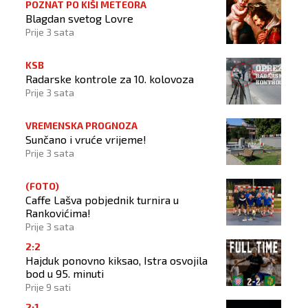
POZNAT PO KIŠI METEORA
Blagdan svetog Lovre
Prije 3 sata
KSB
Radarske kontrole za 10. kolovoza
Prije 3 sata
VREMENSKA PROGNOZA
Sunčano i vruće vrijeme!
Prije 3 sata
(FOTO)
Caffe Lašva pobjednik turnira u
Rankovićima!
Prije 3 sata
2:2
Hajduk ponovno kiksao, Istra osvojila
bod u 95. minuti
Prije 9 sati
2:1