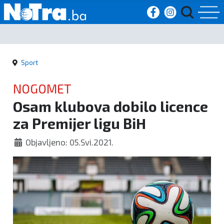
Početna
Sport
Vijesti
NOGOMET
Sport
Osam klubova dobilo licence
za Premijer ligu BiH
Kultura
Objavljeno: 05.Svi.2021.
Crna
kronika
Politika
Zanimljivosti