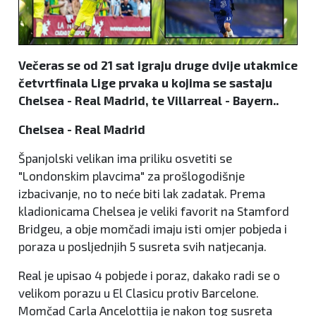
Večeras se od 21 sat igraju druge dvije utakmice
četvrtfinala Lige prvaka u kojima se sastaju
Chelsea - Real Madrid, te Villarreal - Bayern..
Chelsea - Real Madrid
Španjolski velikan ima priliku osvetiti se
"Londonskim plavcima" za prošlogodišnje
izbacivanje, no to neće biti lak zadatak. Prema
kladionicama Chelsea je veliki favorit na Stamford
Bridgeu, a obje momčadi imaju isti omjer pobjeda i
poraza u posljednjih 5 susreta svih natjecanja.
Real je upisao 4 pobjede i poraz, dakako radi se o
velikom porazu u El Clasicu protiv Barcelone.
Momčad Carla Ancelottija je nakon tog susreta