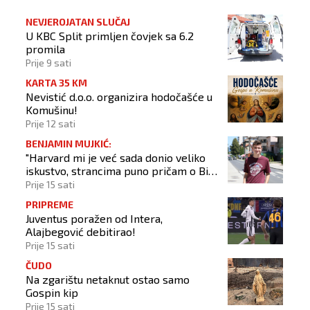
NEVJEROJATAN SLUČAJ
U KBC Split primljen čovjek sa 6.2
promila
Prije 9 sati
KARTA 35 KM
Nevistić d.o.o. organizira hodočašće u
Komušinu!
Prije 12 sati
BENJAMIN MUJKIĆ:
"Harvard mi je već sada donio veliko
iskustvo, strancima puno pričam o BiH
i Novom Travniku"
Prije 15 sati
PRIPREME
Juventus poražen od Intera,
Alajbegović debitirao!
Prije 15 sati
ČUDO
Na zgarištu netaknut ostao samo
Gospin kip
Prije 15 sati