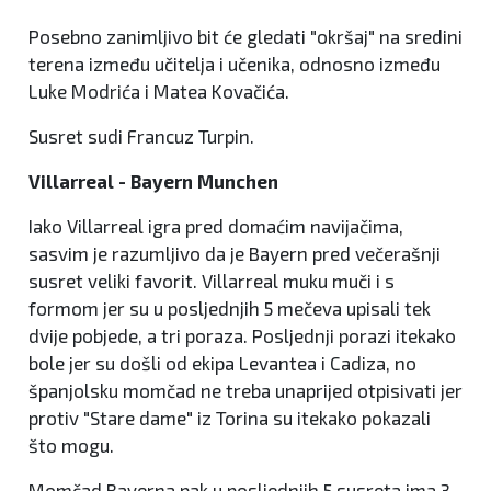
Posebno zanimljivo bit će gledati "okršaj" na sredini
terena između učitelja i učenika, odnosno između
Luke Modrića i Matea Kovačića.
Susret sudi Francuz Turpin.
Villarreal - Bayern Munchen
Iako Villarreal igra pred domaćim navijačima,
sasvim je razumljivo da je Bayern pred večerašnji
susret veliki favorit. Villarreal muku muči i s
formom jer su u posljednjih 5 mečeva upisali tek
dvije pobjede, a tri poraza. Posljednji porazi itekako
bole jer su došli od ekipa Levantea i Cadiza, no
španjolsku momčad ne treba unaprijed otpisivati jer
protiv "Stare dame" iz Torina su itekako pokazali
što mogu.
Momčad Bayerna pak u posljednjih 5 susreta ima 3