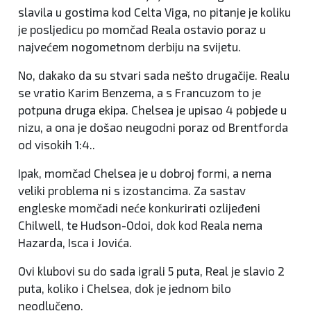
slavila u gostima kod Celta Viga, no pitanje je koliku
je posljedicu po momčad Reala ostavio poraz u
najvećem nogometnom derbiju na svijetu.
No, dakako da su stvari sada nešto drugačije. Realu
se vratio Karim Benzema, a s Francuzom to je
potpuna druga ekipa. Chelsea je upisao 4 pobjede u
nizu, a ona je došao neugodni poraz od Brentforda
od visokih 1:4..
Ipak, momčad Chelsea je u dobroj formi, a nema
veliki problema ni s izostancima. Za sastav
engleske momčadi neće konkurirati ozlijeđeni
Chilwell, te Hudson-Odoi, dok kod Reala nema
Hazarda, Isca i Jovića.
Ovi klubovi su do sada igrali 5 puta, Real je slavio 2
puta, koliko i Chelsea, dok je jednom bilo
neodlučeno.