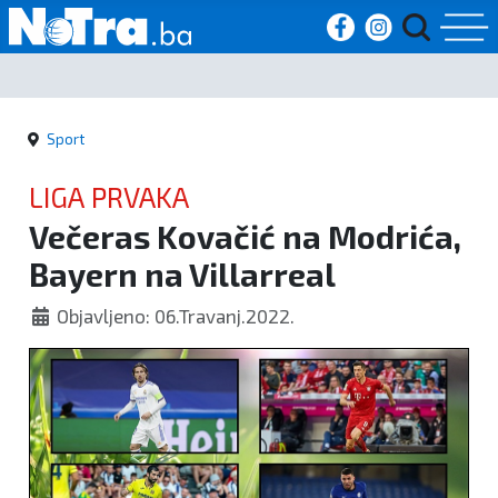
Početna
Sport
Vijesti
LIGA PRVAKA
Sport
Večeras Kovačić na Modrića,
Bayern na Villarreal
Kultura
Objavljeno: 06.Travanj.2022.
Crna
kronika
Politika
Zanimljivosti