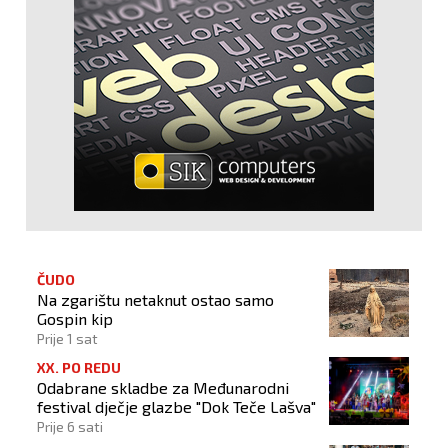
ČUDO
Na zgarištu netaknut ostao samo
Gospin kip
Prije 1 sat
XX. PO REDU
Odabrane skladbe za Međunarodni
festival dječje glazbe "Dok Teče Lašva"
Prije 6 sati