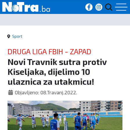
Početna
Sport
Vijesti
DRUGA LIGA FBIH - ZAPAD
Sport
Novi Travnik sutra protiv
Kiseljaka, dijelimo 10
Kultura
ulaznica za utakmicu!
Crna
Objavljeno: 08.Travanj.2022.
kronika
Politika
Zanimljivosti