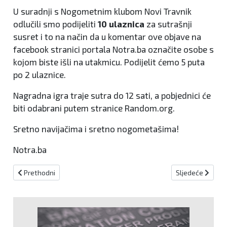
U suradnji s Nogometnim klubom Novi Travnik
odlučili smo podijeliti
10 ulaznica
za sutrašnji
susret i to na način da u komentar ove objave na
facebook stranici portala Notra.ba označite osobe s
kojom biste išli na utakmicu. Podijelit ćemo 5 puta
po 2 ulaznice.
Nagradna igra traje sutra do 12 sati, a pobjednici će
biti odabrani putem stranice Random.org.
Sretno navijačima i sretno nogometašima!
Notra.ba
Prethodni članak: Hrvatski rukometaš brutalno pretučen u Sjever
Sljedeći članak:
Prethodni
Sljedeće