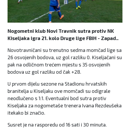
Nogometni klub Novi Travnik sutra protiv NK
Kiseljaka igra 21. kolo Druge lige FBiH - Zapad..
Novotravničani su trenutno sedma momčad lige sa
26 osvojenih bodova, uz gol razliku 0. Kiseljačani su
pak na odličnom trećem mjestu s 35 osvojenih
bodova uz gol razliku od čak +28.
U prvom dijelu sezone na Stadionu hrvatskih
branitelja u Kiseljaku ove momčadi su odigrale
neodlučeno s 1:1. Eventualni bod sutra protiv
Kiseljaka za nogometaše trenera Ivana Rezdeušeka
itekako bi značio.
Susret je na rasporedu od 16 sati i 30 minuta.