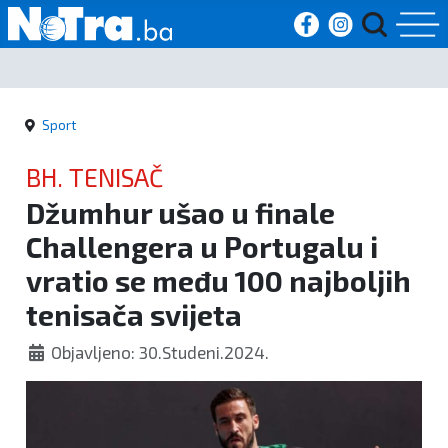
Početna
Sport
Vijesti
BH. TENISAČ
Sport
Džumhur ušao u finale
Challengera u Portugalu i
Kultura
vratio se među 100 najboljih
Crna
tenisača svijeta
kronika
Objavljeno: 30.Studeni.2024.
Politika
Zanimljivosti