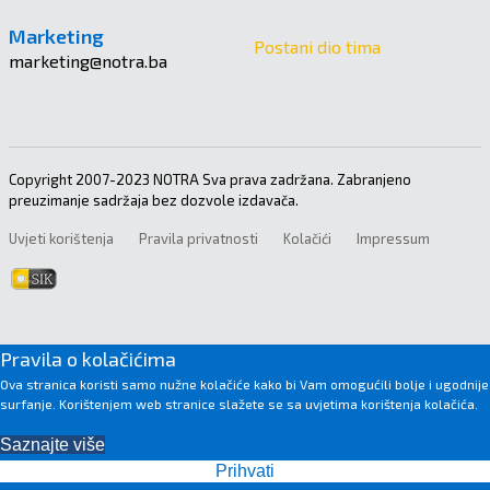
Marketing
Postani dio tima
marketing@notra.ba
Copyright 2007-2023 NOTRA Sva prava zadržana. Zabranjeno
preuzimanje sadržaja bez dozvole izdavača.
Uvjeti korištenja
Pravila privatnosti
Kolačići
Impressum
Pravila o kolačićima
Ova stranica koristi samo nužne kolačiće kako bi Vam omogućili bolje i ugodnije
surfanje. Korištenjem web stranice slažete se sa uvjetima korištenja kolačića.
Saznajte više
Prihvati