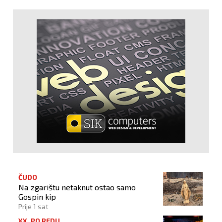
ČUDO
Na zgarištu netaknut ostao samo
Gospin kip
Prije 1 sat
XX. PO REDU