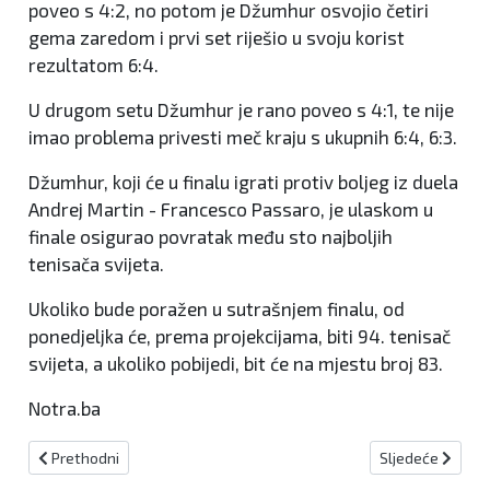
poveo s 4:2, no potom je Džumhur osvojio četiri
gema zaredom i prvi set riješio u svoju korist
rezultatom 6:4.
U drugom setu Džumhur je rano poveo s 4:1, te nije
imao problema privesti meč kraju s ukupnih 6:4, 6:3.
Džumhur, koji će u finalu igrati protiv boljeg iz duela
Andrej Martin - Francesco Passaro, je ulaskom u
finale osigurao povratak među sto najboljih
tenisača svijeta.
Ukoliko bude poražen u sutrašnjem finalu, od
ponedjeljka će, prema projekcijama, biti 94. tenisač
svijeta, a ukoliko pobijedi, bit će na mjestu broj 83.
Notra.ba
Prethodni članak: Shiffrin juriša ka 100. pobjedi u Svjetskom kupu,
Sljedeći članak:
Prethodni
Sljedeće