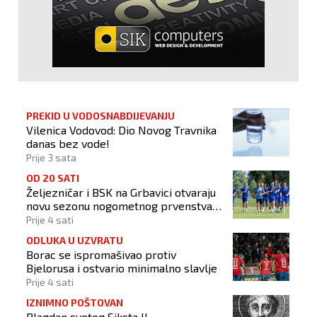
PREKID U VODOSNABDIJEVANJU
Vilenica Vodovod: Dio Novog Travnika
danas bez vode!
Prije 3 sata
OD 20 SATI
Željezničar i BSK na Grbavici otvaraju
novu sezonu nogometnog prvenstva
BiH
Prije 4 sati
ODLUKA U UZVRATU
Borac se ispromašivao protiv
Bjelorusa i ostvario minimalno slavlje
Prije 4 sati
IZNIMNO POŠTOVAN
Blagdan svetog Siksta II.