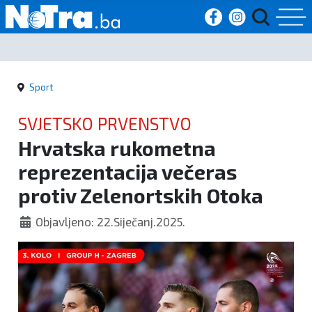
Početna
Sport
Vijesti
SVJETSKO PRVENSTVO
Sport
Hrvatska rukometna
reprezentacija večeras
Kultura
protiv Zelenortskih Otoka
Crna
Objavljeno: 22.Siječanj.2025.
kronika
Politika
Zanimljivosti