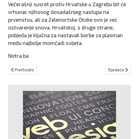
Večerašnji susret protiv Hrvatske u Zagrebu bit će
vrhunac njihovog dosadašnjeg nastupa na
prvenstvu, ali za Zelenortske Otoke ovo je već
ostvarenje snova. Hrvatskoj, s druge strane,
pobjeda je ključna za nastavak borbe za plasman
među najbolje momčadi svijeta.
Notra.ba
Prethodni članak: Sutra u Cazinu 80. izbor najboljih sportaša i spo
Sljedeći članak:
Prethodni
Sljedeće