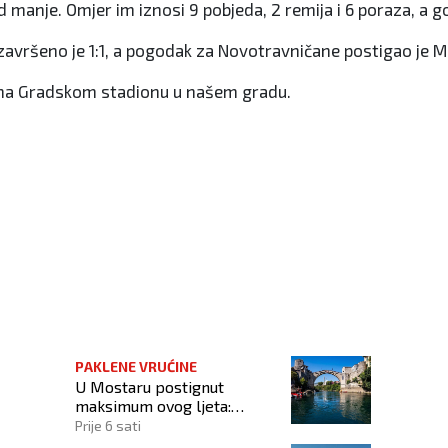
od manje. Omjer im iznosi 9 pobjeda, 2 remija i 6 poraza, a go
avršeno je 1:1, a pogodak za Novotravničane postigao je Mir
ta na Gradskom stadionu u našem gradu.
PAKLENE VRUĆINE
U Mostaru postignut
maksimum ovog ljeta:
Izmjerena temperatura od
Prije 6 sati
42,3 stupnja Celzijeva