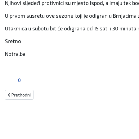
Njihovi sljedeći protivnici su mjesto ispod, a imaju tek b
U prvom susretu ove sezone koji je odigran u Brnjacima z
Utakmica u subotu bit će odigrana od 15 sati i 30 minu
Sretno!
Notra.ba
0
Prethodni članak: Džumhur u četvrtfinalu ATP Challengera u Zadru
Prethodni