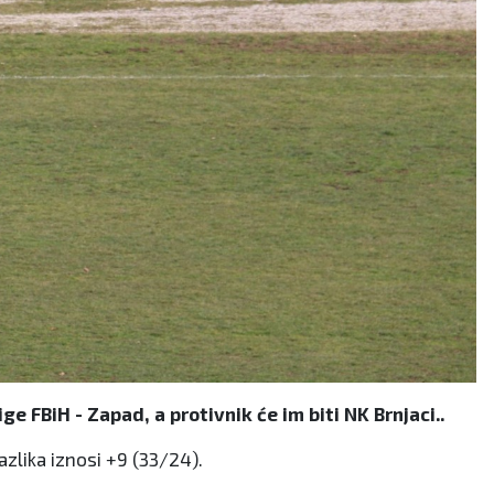
 FBiH - Zapad, a protivnik će im biti NK Brnjaci..
azlika iznosi +9 (33/24).