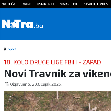
NATJEČAJI
RADAR
OSMRTNICE
MARKETING
POŠALJITE VIJEST
Početna
Vijesti
Sport
Sport
Kultura
18. KOLO DRUGE LIGE FBiH - ZAPAD
Novi Travnik za viken
Crna
kronika
Objavljeno: 20.Ožujak.2025.
Politika
Zanimljivosti