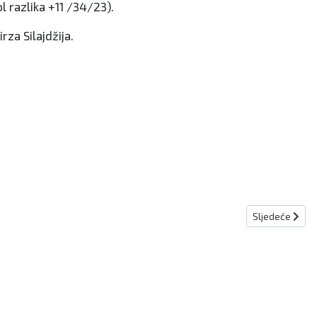
l razlika +11 /34/23).
za Silajdžija.
Sljedeći člana
Sljedeće