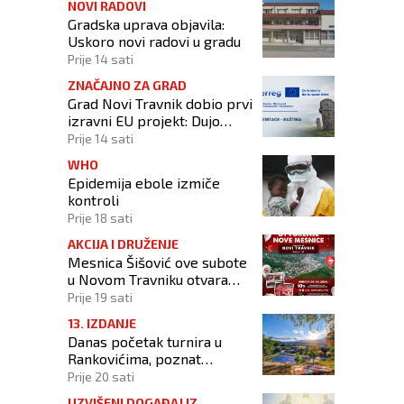
NOVI RADOVI
Gradska uprava objavila:
Uskoro novi radovi u gradu
Prije 14 sati
ZNAČAJNO ZA GRAD
Grad Novi Travnik dobio prvi
izravni EU projekt: Dujo
potpisao ugovor
Prije 14 sati
WHO
Epidemija ebole izmiče
kontroli
Prije 18 sati
AKCIJA I DRUŽENJE
Mesnica Šišović ove subote
u Novom Travniku otvara
poslovnicu!
Prije 19 sati
13. IZDANJE
Danas početak turnira u
Rankovićima, poznat
raspored prvog dana
Prije 20 sati
UZVIŠENI DOGAĐAJ IZ