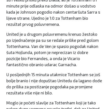
minute prije odlaska na odmor došao u vodstvo
kada je Johnson pogodio nakon centaršuta Sarra s
lijeve strane. Ujedno je 1:0 za Tottenham bio
rezultat prvog poluvremena.
United je u drugom poluvremenu krenuo žestoko
po izjednačenje pa su se redale prilike pred golom
Tottenhama. Van de Ven je spasio pogodak nakon
šuta Hojlunda, potom je neprecizan iz dobre
pozicije bio Fernandes, a onda je Vicario
fantastično obranio udarac Garnacha.
U posljednjih 15 minuta utakmice Tottenham se još
bolje branio i nije dopuštao Unitedu da lagano dođe
do prilika za postizanje pogodaka pa promjene
rezultata više nije ni bilo.
Moglo je početi slavlje za Tottenham koji je tako
nakon dugo vremena osvojio trofej, dok za United