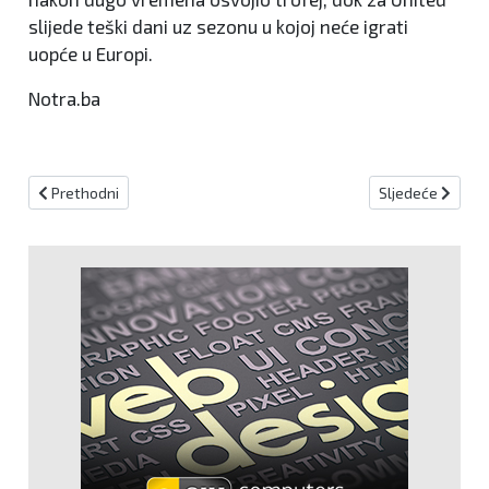
slijede teški dani uz sezonu u kojoj neće igrati
uopće u Europi.
Notra.ba
Prethodni članak: Indiana velikim preokretom povela u seriji proti
Sljedeći članak:
Prethodni
Sljedeće