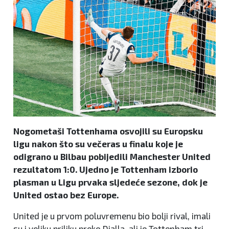
Nogometaši Tottenhama osvojili su Europsku
ligu nakon što su večeras u finalu koje je
odigrano u Bilbau pobijedili Manchester United
rezultatom 1:0. Ujedno je Tottenham izborio
plasman u Ligu prvaka sljedeće sezone, dok je
United ostao bez Europe.
United je u prvom poluvremenu bio bolji rival, imali
su i veliku priliku preko Dialla, ali je Tottenham tri