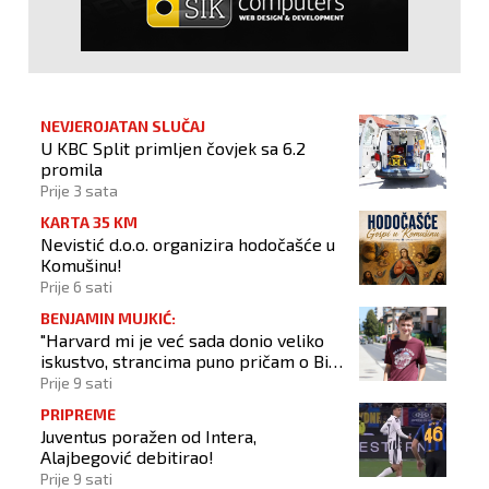
NEVJEROJATAN SLUČAJ
U KBC Split primljen čovjek sa 6.2
promila
Prije 3 sata
KARTA 35 KM
Nevistić d.o.o. organizira hodočašće u
Komušinu!
Prije 6 sati
BENJAMIN MUJKIĆ:
"Harvard mi je već sada donio veliko
iskustvo, strancima puno pričam o BiH
i Novom Travniku"
Prije 9 sati
PRIPREME
Juventus poražen od Intera,
Alajbegović debitirao!
Prije 9 sati