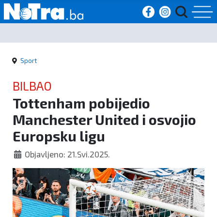
Početna
Sport
Vijesti
BILBAO
Sport
Tottenham pobijedio
Manchester United i osvojio
Kultura
Europsku ligu
Crna
Objavljeno: 21.Svi.2025.
kronika
Politika
Zanimljivosti