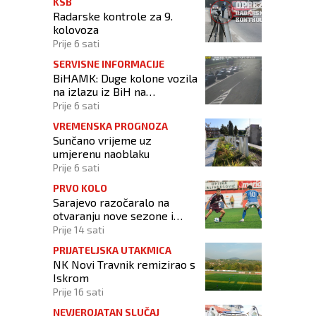
KSB
Radarske kontrole za 9.
kolovoza
Prije 6 sati
SERVISNE INFORMACIJE
BiHAMK: Duge kolone vozila
na izlazu iz BiH na
graničnim prijelazima!
Prije 6 sati
VREMENSKA PROGNOZA
Sunčano vrijeme uz
umjerenu naoblaku
Prije 6 sati
PRVO KOLO
Sarajevo razočaralo na
otvaranju nove sezone i
osvojilo samo bod u
Prije 14 sati
Vrapčićima
PRIJATELJSKA UTAKMICA
NK Novi Travnik remizirao s
Iskrom
Prije 16 sati
NEVJEROJATAN SLUČAJ