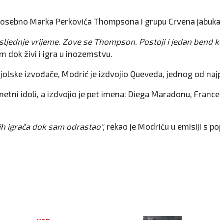
 posebno Marka Perkovića Thompsona i grupu Crvena jabuka
jednje vrijeme. Zove se Thompson. Postoji i jedan bend koj
 dok živi i igra u inozemstvu.
jolske izvođače, Modrić je izdvojio Queveda, jednog od naj
tni idoli, a izdvojio je pet imena: Diega Maradonu, France
ažih igrača dok sam odrastao",
rekao je Modriću u emisiji s 
u Sarajevu