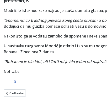
preferencije.
Modrić je istaknuo kako najradije sluša domaću glazbu,
"Spomenut ću ti jednog pjevača kojeg često slušam u posl
dodajući da mu glazba pomaže održati vezu s domovinom
Nakon što ga je voditelj zamolio da spomene i neke špan
U nastavku razgovora Modrić je otkrio i tko su mu nogome
Bobana i Zinedinea Zidanea.
"Boban mi je bio idol, ali i Totti mi je bio jedan od najdr
Notra.ba
0
Prethodni članak: Bosna i Igokea za titulu, prvi meč finala večeras 
Prethodni