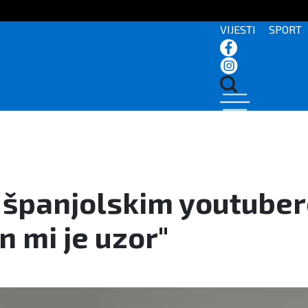
VIJESTI
SPORT
a španjolskim youtube
n mi je uzor"