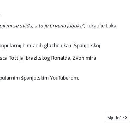
.
i mi se sviđa, a to je Crvena jabuka"
, rekao je Luka,
popularnijih mladih glazbenika u Španjolskoj.
sca Tottija, brazilskog Ronalda, Zvonimira
popularnim španjolskim YouTuberom.
Sljedeći člana
Sljedeće