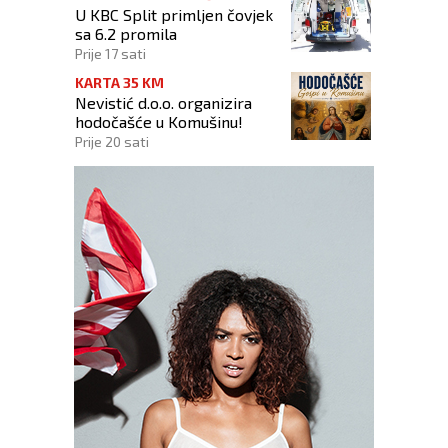
U KBC Split primljen čovjek
sa 6.2 promila
Prije 17 sati
KARTA 35 KM
Nevistić d.o.o. organizira
hodočašće u Komušinu!
Prije 20 sati