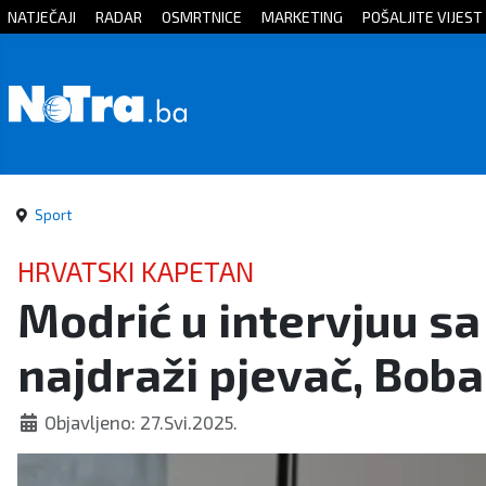
NATJEČAJI
RADAR
OSMRTNICE
MARKETING
POŠALJITE VIJEST
Početna
Vijesti
Sport
Sport
Kultura
HRVATSKI KAPETAN
Modrić u intervjuu s
Crna
najdraži pjevač, Boba
kronika
Politika
Objavljeno: 27.Svi.2025.
Zanimljivosti