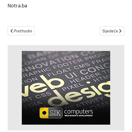
Notra.ba
Prethodni članak: Inter službeno predstavio Petra Sučića!
Sljedeći članak:
Prethodni
Sljedeće