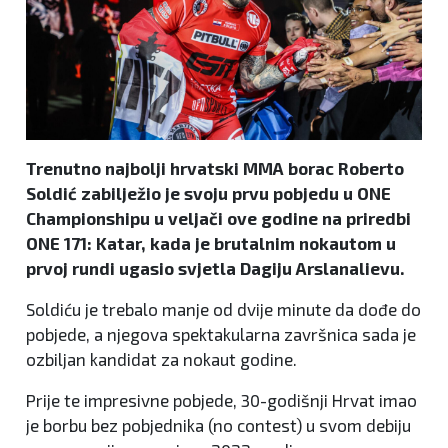
Trenutno najbolji hrvatski MMA borac Roberto
Soldić zabilježio je svoju prvu pobjedu u ONE
Championshipu u veljači ove godine na priredbi
ONE 171: Katar, kada je brutalnim nokautom u
prvoj rundi ugasio svjetla Dagiju Arslanalievu.
Soldiću je trebalo manje od dvije minute da dođe do
pobjede, a njegova spektakularna završnica sada je
ozbiljan kandidat za nokaut godine.
Prije te impresivne pobjede, 30-godišnji Hrvat imao
je borbu bez pobjednika (no contest) u svom debiju