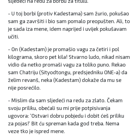
sljedeći na redu za borbu za titulu.
- U toj borbi (protiv Kadestama) sam žurio, pokušao
sam ga završiti i bio sam pomalo preopušten. Ali, to
je sada iza mene, idem naprijed i uvijek pokušavam
učiti.
- On (Kadestam) je promašio vagu za četiri i pol
kilograma, skoro pet kila! Stvarno ludo, nikad nisam
vidio da netko promaši vagu za toliko puno. Rekao
sam Chatriju (Sityodtongu, predsjedniku ONE-a) da
želim revanš, neka (Kadestam) dokaže da mu se
nije posrećilo.
- Mislim da sam sljedeći na redu za zlato. Čekam
svoju priliku, obećali su mi prije potpisivanja
ugovora: ‘Ostvari dobru pobjedu i dobit ćeš priliku
za pojas!‘ Bit ću spreman kada god treba. Nema
veze tko je ispred mene.