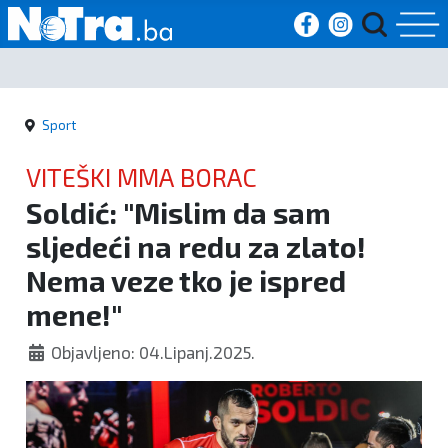
Početna
Sport
Vijesti
VITEŠKI MMA BORAC
Sport
Soldić: "Mislim da sam
sljedeći na redu za zlato!
Kultura
Nema veze tko je ispred
Crna
mene!"
kronika
Objavljeno: 04.Lipanj.2025.
Politika
Zanimljivosti