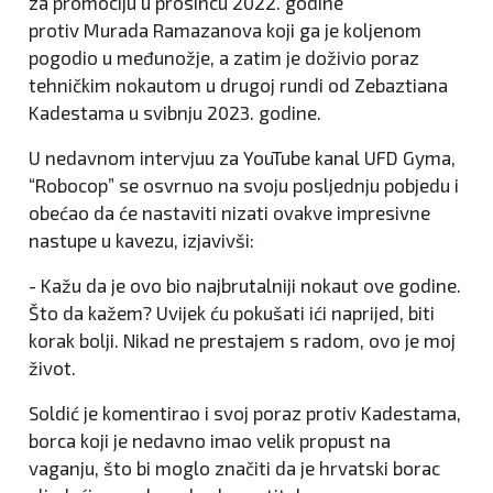
za promociju u prosincu 2022. godine
protiv Murada Ramazanova koji ga je koljenom
pogodio u međunožje, a zatim je doživio poraz
tehničkim nokautom u drugoj rundi od Zebaztiana
Kadestama u svibnju 2023. godine.
U nedavnom intervjuu za YouTube kanal UFD Gyma,
“Robocop” se osvrnuo na svoju posljednju pobjedu i
obećao da će nastaviti nizati ovakve impresivne
nastupe u kavezu, izjavivši:
- Kažu da je ovo bio najbrutalniji nokaut ove godine.
Što da kažem? Uvijek ću pokušati ići naprijed, biti
korak bolji. Nikad ne prestajem s radom, ovo je moj
život.
Soldić je komentirao i svoj poraz protiv Kadestama,
borca koji je nedavno imao velik propust na
vaganju, što bi moglo značiti da je hrvatski borac