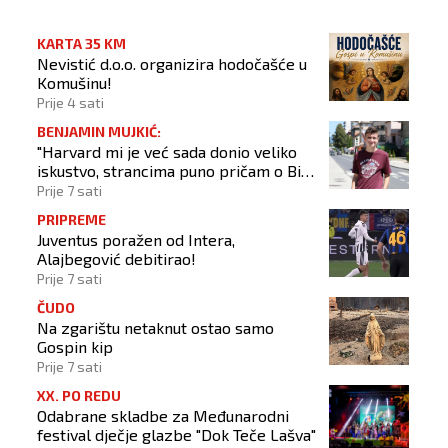
KARTA 35 KM
Nevistić d.o.o. organizira hodočašće u
Komušinu!
Prije 4 sati
BENJAMIN MUJKIĆ:
"Harvard mi je već sada donio veliko
iskustvo, strancima puno pričam o BiH
i Novom Travniku"
Prije 7 sati
PRIPREME
Juventus poražen od Intera,
Alajbegović debitirao!
Prije 7 sati
ČUDO
Na zgarištu netaknut ostao samo
Gospin kip
Prije 7 sati
XX. PO REDU
Odabrane skladbe za Međunarodni
festival dječje glazbe "Dok Teče Lašva"