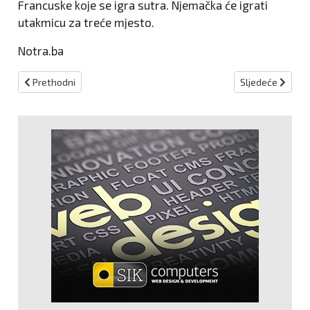
Francuske koje se igra sutra. Njemačka će igrati
utakmicu za treće mjesto.
Notra.ba
Prethodni članak: Radeljić dobio ponudu iz inozemstva, blizu je od
Sljedeći članak:
Prethodni
Sljedeće