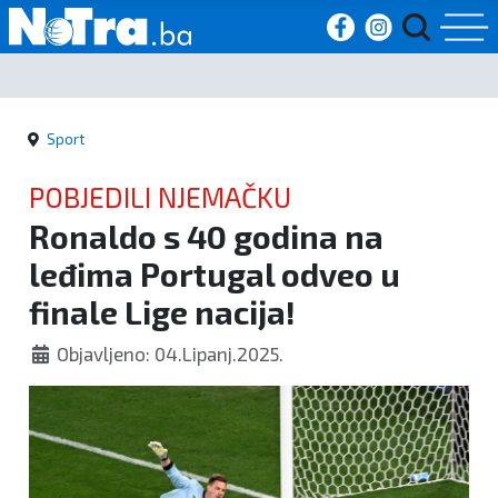
Početna
Sport
Vijesti
POBJEDILI NJEMAČKU
Sport
Ronaldo s 40 godina na
leđima Portugal odveo u
Kultura
finale Lige nacija!
Crna
Objavljeno: 04.Lipanj.2025.
kronika
Politika
Zanimljivosti