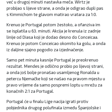
već u drugoj minuti nastavka meča. Wirtz je
probijao s lijeve strane, a onda je odigrao dupli pas
s Kimmichom te glavom matirao vratara za 1:0.
Krenuo je Portugal potom žestoko, a ofanziva im
se isplatila u 63. minuti. Akcija je krenula iz zadnje
linije od Diasa koji je dodao desno do Conceicaa.
Krenuo je potom Conceicao okomito ka golu, a onda
iz daljine sjajno pogodio za izjednačenje.
Samo pet minuta kasnije Portugal je preokrenuo
rezultat. Mendes je odlično probio po lijevoj strani,
a onda još bolje pronašao usamljenog Ronalda u
petercu Njemačke koji se našao na pravom mjestu u
pravo vrijeme da samo pospremi loptu u mrežu za
konačnih 2:1 za Portugal.
Portugal će u finalu Lige nacija igrati protiv
pobjednika drugog polufinala između Španjolske i