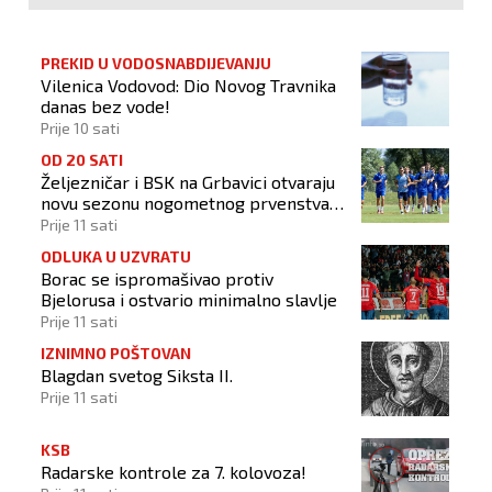
PREKID U VODOSNABDIJEVANJU
Vilenica Vodovod: Dio Novog Travnika
danas bez vode!
Prije 10 sati
OD 20 SATI
Željezničar i BSK na Grbavici otvaraju
novu sezonu nogometnog prvenstva
BiH
Prije 11 sati
ODLUKA U UZVRATU
Borac se ispromašivao protiv
Bjelorusa i ostvario minimalno slavlje
Prije 11 sati
IZNIMNO POŠTOVAN
Blagdan svetog Siksta II.
Prije 11 sati
KSB
Radarske kontrole za 7. kolovoza!