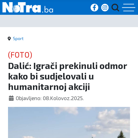
Početna
Sport
Vijesti
(FOTO)
Sport
Dalić: Igrači prekinuli odmor
kako bi sudjelovali u
Kultura
humanitarnoj akciji
Crna
Objavljeno: 08.Kolovoz.2025.
kronika
Politika
Zanimljivosti