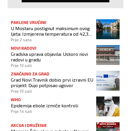
PAKLENE VRUĆINE
U Mostaru postignut maksimum ovog
ljeta: Izmjerena temperatura od 42,3
stupnja Celzijeva
Prije 2 sata
NOVI RADOVI
Gradska uprava objavila: Uskoro novi
radovi u gradu
Prije 10 sati
ZNAČAJNO ZA GRAD
Grad Novi Travnik dobio prvi izravni EU
projekt: Dujo potpisao ugovor
Prije 10 sati
WHO
Epidemija ebole izmiče kontroli
Prije 14 sati
AKCIJA I DRUŽENJE