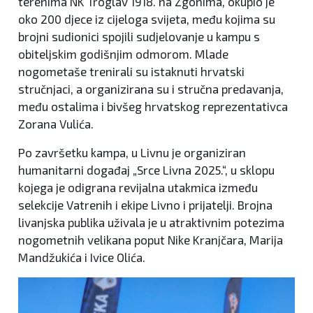
terenima NK Troglav 1918. na Zgonima, okupio je
oko 200 djece iz cijeloga svijeta, među kojima su
brojni sudionici spojili sudjelovanje u kampu s
obiteljskim godišnjim odmorom. Mlade
nogometaše trenirali su istaknuti hrvatski
stručnjaci, a organizirana su i stručna predavanja,
među ostalima i bivšeg hrvatskog reprezentativca
Zorana Vulića.
Po završetku kampa, u Livnu je organiziran
humanitarni događaj „Srce Livna 2025.“, u sklopu
kojega je odigrana revijalna utakmica između
selekcije Vatrenih i ekipe Livno i prijatelji. Brojna
livanjska publika uživala je u atraktivnim potezima
nogometnih velikana poput Nike Kranjčara, Marija
Mandžukića i Ivice Olića.