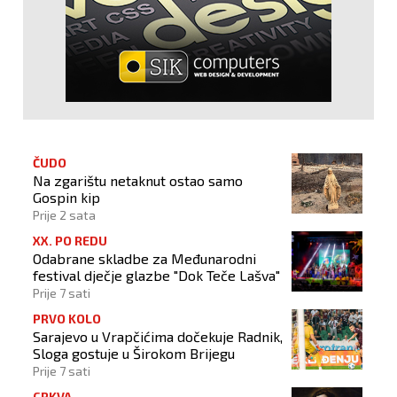
ČUDO
Na zgarištu netaknut ostao samo
Gospin kip
Prije 2 sata
XX. PO REDU
Odabrane skladbe za Međunarodni
festival dječje glazbe "Dok Teče Lašva"
Prije 7 sati
PRVO KOLO
Sarajevo u Vrapčićima dočekuje Radnik,
Sloga gostuje u Širokom Brijegu
Prije 7 sati
CRKVA