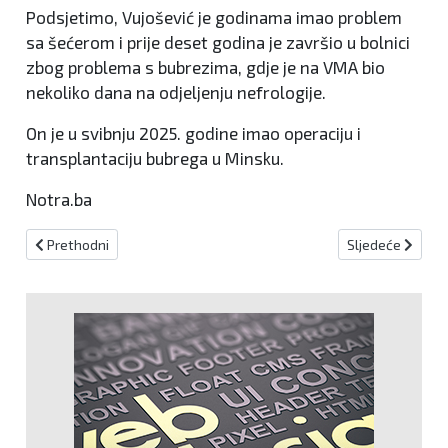
Podsjetimo, Vujošević je godinama imao problem
sa šećerom i prije deset godina je završio u bolnici
zbog problema s bubrezima, gdje je na VMA bio
nekoliko dana na odjeljenju nefrologije.
On je u svibnju 2025. godine imao operaciju i
transplantaciju bubrega u Minsku.
Notra.ba
Prethodni članak: Radnik ostao neporažen protiv Zrinjskog, odluk
Sljedeći članak:
Prethodni
Sljedeće