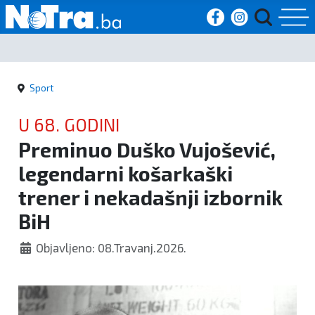
Početna
Sport
Vijesti
U 68. GODINI
Sport
Preminuo Duško Vujošević,
legendarni košarkaški
Kultura
trener i nekadašnji izbornik
Crna
BiH
kronika
Objavljeno: 08.Travanj.2026.
Politika
Zanimljivosti