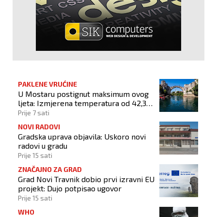
PAKLENE VRUĆINE
U Mostaru postignut maksimum ovog
ljeta: Izmjerena temperatura od 42,3
stupnja Celzijeva
Prije 7 sati
NOVI RADOVI
Gradska uprava objavila: Uskoro novi
radovi u gradu
Prije 15 sati
ZNAČAJNO ZA GRAD
Grad Novi Travnik dobio prvi izravni EU
projekt: Dujo potpisao ugovor
Prije 15 sati
WHO