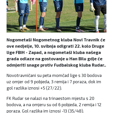
Nogometaši Nogometnog kluba Novi Travnik će
ove nedjelje, 10. svibnja odigrati 22. kolo Druge
lige FBiH - Zapad, a nogometaši kluba našega
grada odlaze na gostovanje u Han Bilu gdje će
odmjeriti snage protiv Fudbalskog kluba Rudar..
Novotravničani su peta momčad lige s 30 bodova
uz omjer od 9 pobjeda, 3 remija i 7 poraza, dok im
gol razlika iznosi +5 (27/22).
FK Rudar se nalazi na trinaestom mjestu s 20
bodova, a na omjeru su od 6 pobjeda, 2 remija i 12
poraza. Gol razlika im iznosi -13 (35/48).