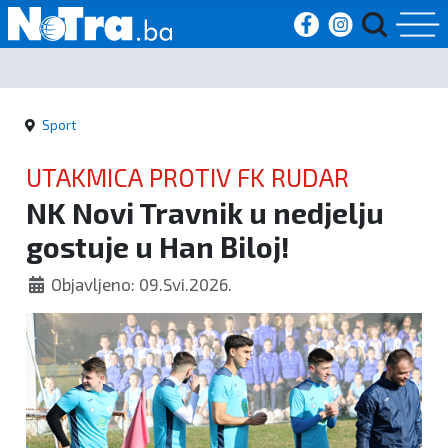
Početna
Sport
Vijesti
UTAKMICA PROTIV FK RUDAR
Sport
NK Novi Travnik u nedjelju
gostuje u Han Biloj!
Kultura
Objavljeno: 09.Svi.2026.
Crna
kronika
Politika
Zanimljivosti