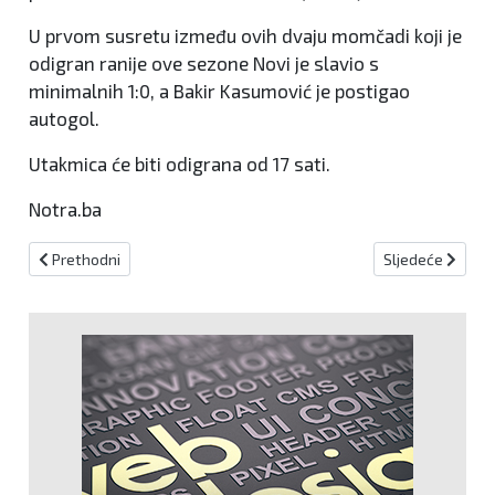
U prvom susretu između ovih dvaju momčadi koji je
odigran ranije ove sezone Novi je slavio s
minimalnih 1:0, a Bakir Kasumović je postigao
autogol.
Utakmica će biti odigrana od 17 sati.
Notra.ba
Prethodni članak: Kadeti i juniori Novog Travnika dočekuju Čelik!
Sljedeći članak:
Prethodni
Sljedeće