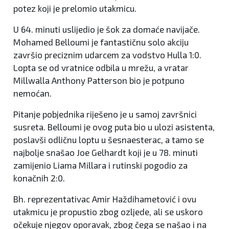
potez koji je prelomio utakmicu.
U 64. minuti uslijedio je šok za domaće navijače.
Mohamed Belloumi je fantastičnu solo akciju
završio preciznim udarcem za vodstvo Hulla 1:0.
Lopta se od vratnice odbila u mrežu, a vratar
Millwalla Anthony Patterson bio je potpuno
nemoćan.
Pitanje pobjednika riješeno je u samoj završnici
susreta. Belloumi je ovog puta bio u ulozi asistenta,
poslavši odličnu loptu u šesnaesterac, a tamo se
najbolje snašao Joe Gelhardt koji je u 78. minuti
zamijenio Liama Millara i rutinski pogodio za
konačnih 2:0.
Bh. reprezentativac Amir Haždihametović i ovu
utakmicu je propustio zbog ozljede, ali se uskoro
očekuje njegov oporavak, zbog čega se našao i na