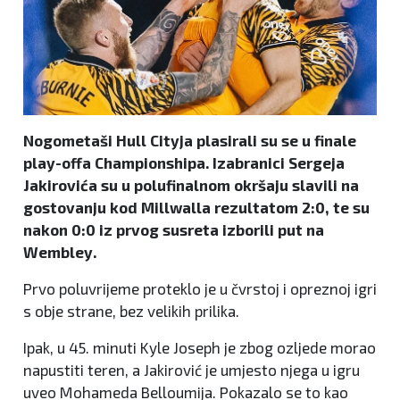
Nogometaši Hull Cityja plasirali su se u finale
play-offa Championshipa. Izabranici Sergeja
Jakirovića su u polufinalnom okršaju slavili na
gostovanju kod Millwalla rezultatom 2:0, te su
nakon 0:0 iz prvog susreta izborili put na
Wembley.
Prvo poluvrijeme proteklo je u čvrstoj i opreznoj igri
s obje strane, bez velikih prilika.
Ipak, u 45. minuti Kyle Joseph je zbog ozljede morao
napustiti teren, a Jakirović je umjesto njega u igru
uveo Mohameda Belloumija. Pokazalo se to kao