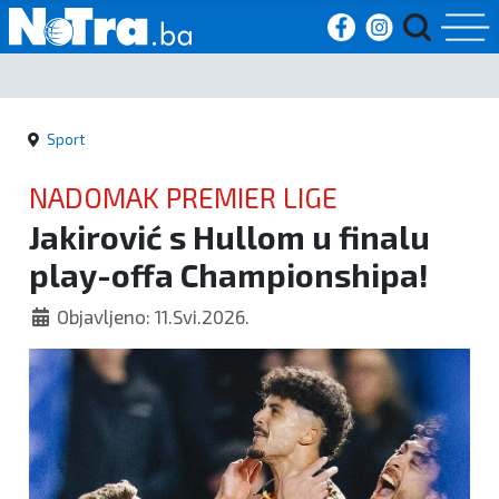
Početna
Sport
Vijesti
NADOMAK PREMIER LIGE
Sport
Jakirović s Hullom u finalu
play-offa Championshipa!
Kultura
Objavljeno: 11.Svi.2026.
Crna
kronika
Politika
Zanimljivosti