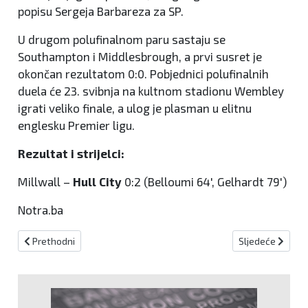
popisu Sergeja Barbareza za SP.
U drugom polufinalnom paru sastaju se
Southampton i Middlesbrough, a prvi susret je
okončan rezultatom 0:0. Pobjednici polufinalnih
duela će 23. svibnja na kultnom stadionu Wembley
igrati veliko finale, a ulog je plasman u elitnu
englesku Premier ligu.
Rezultat i strijelci:
Millwall –
Hull City
0:2 (Belloumi 64', Gelhardt 79')
Notra.ba
Prethodni članak: Oklahoma City "pomeo" Lakerse
Sljedeći članak
Prethodni
Sljedeće