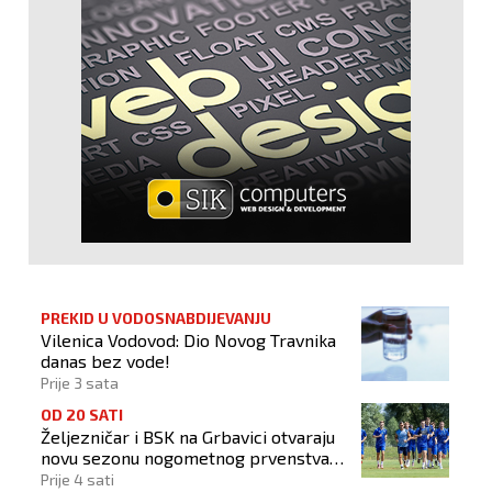
PREKID U VODOSNABDIJEVANJU
Vilenica Vodovod: Dio Novog Travnika
danas bez vode!
Prije 3 sata
OD 20 SATI
Željezničar i BSK na Grbavici otvaraju
novu sezonu nogometnog prvenstva
BiH
Prije 4 sati