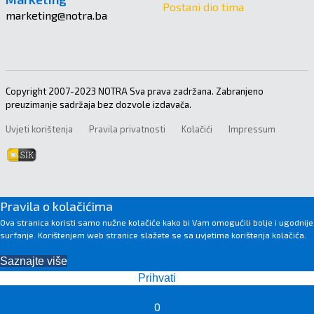
Postani dio tima
marketing@notra.ba
Copyright 2007-2023 NOTRA Sva prava zadržana. Zabranjeno
preuzimanje sadržaja bez dozvole izdavača.
Uvjeti korištenja
Pravila privatnosti
Kolačići
Impressum
Pravila o kolačićima
Ova stranica koristi samo nužne kolačiće kako bi Vam omogućili bolje i ugodnije
surfanje. Korištenjem web stranice slažete se sa uvjetima korištenja kolačića.
Saznajte više
Prihvati
0