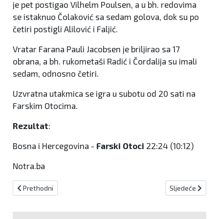
je pet postigao Vilhelm Poulsen, a u bh. redovima
se istaknuo Čolaković sa sedam golova, dok su po
četiri postigli Alilović i Faljić.
Vratar Farana Pauli Jacobsen je briljirao sa 17
obrana, a bh. rukometaši Radić i Čordalija su imali
sedam, odnosno četiri.
Uzvratna utakmica se igra u subotu od 20 sati na
Farskim Otocima.
Rezultat
:
Bosna i Hercegovina -
Farski
Otoci
22:24 (10:12)
Notra.ba
Prethodni članak: Francuzi objavili popis igrača za Svjetsko prve
Sljedeći članak: 
Prethodni
Sljedeće