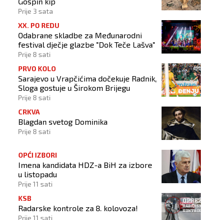
Gospin kip
Prije 3 sata
XX. PO REDU
Odabrane skladbe za Međunarodni
festival dječje glazbe "Dok Teče Lašva"
Prije 8 sati
PRVO KOLO
Sarajevo u Vrapčićima dočekuje Radnik,
Sloga gostuje u Širokom Brijegu
Prije 8 sati
CRKVA
Blagdan svetog Dominika
Prije 8 sati
OPĆI IZBORI
Imena kandidata HDZ-a BiH za izbore
u listopadu
Prije 11 sati
KSB
Radarske kontrole za 8. kolovoza!
Prije 11 sati