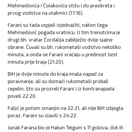
Mehmedovića i Čolakovića stižu i do preokreta i
prvog vodstva na utakmici (17:16).
Farani su tada uspjeli izjednačiti, nakon čega
Mehmedović pogađa vratnicu. U tim trenutcima je
drugi bh. vratar Čordalija zabilježio dvije sjajne
obrane. Čuvali su bh. rukometaši vodstvo nekoliko
minuta, a onda se Farani vraćaju u prednost šest
minuta prije kraja (21:20).
BIH je dvije minute do kraja imala napad za
poravnanje, ali su domaći rukometaši probali
cepelin, što su prozreli Farani i iz kontranapada
poveli 22:20.
Faljić je potom smanjio na 22:21, ali nije BiH izbjegla
poraz. Farani su slavili s 24:22.
Junak Farana bio je Hakun Teigum s 11 golova, dok ih