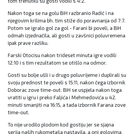
tom trenutku su gosti vodili s 4:2.
Nakon toga se na golu BiH razbranio Radić i na
njegovim krilima bh. tim stiže do poravnanja od 7:7.
Potom se igralo gol za gol - Farani bi poveli, a BiH
odmah izjednačila, ali gosti u zavšnici poluvremena
ipak prave razliku.
Farski Otocisu nakon trideset minuta igre vodili
12:10 i s tim rezultatom se otišlo na odmor.
Gosti su bolje ušli i u drugo poluvrijeme i duplirali su
svoju prednost te poveli s 15:11, nakon čega izbornik
Doborac zove time-out. BiH se uspjela nakon toga
vratiti u igru i preko Faljića i Mehmedovića u 42.
minuti smanjiti na 16:15, a tada izbornik Farana zove
time-out.
To nije urodilo plodom kod gostiju jer se sjajna
serija naših rukometaša nastavila, a oni golovima