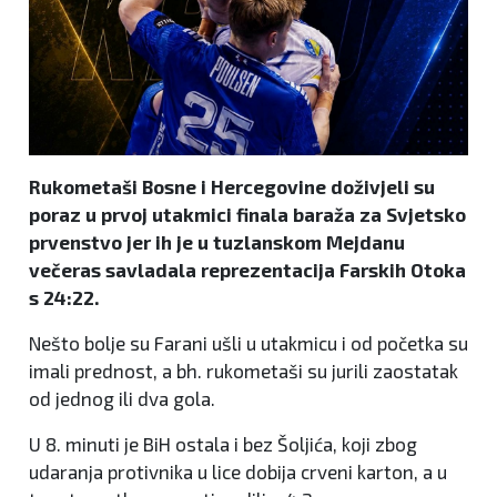
Rukometaši Bosne i Hercegovine doživjeli su
poraz u prvoj utakmici finala baraža za Svjetsko
prvenstvo jer ih je u tuzlanskom Mejdanu
večeras savladala reprezentacija Farskih Otoka
s 24:22.
Nešto bolje su Farani ušli u utakmicu i od početka su
imali prednost, a bh. rukometaši su jurili zaostatak
od jednog ili dva gola.
U 8. minuti je BiH ostala i bez Šoljića, koji zbog
udaranja protivnika u lice dobija crveni karton, a u