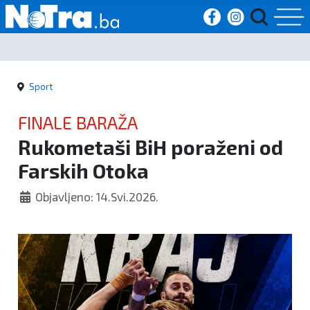
Početna
Sport
Vijesti
FINALE BARAŽA
Sport
Rukometaši BiH poraženi od
Farskih Otoka
Kultura
Objavljeno: 14.Svi.2026.
Crna
kronika
Politika
Zanimljivosti