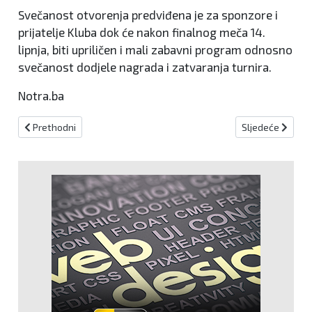
Svečanost otvorenja predviđena je za sponzore i
prijatelje Kluba dok će nakon finalnog meča 14.
lipnja, biti upriličen i mali zabavni program odnosno
svečanost dodjele nagrada i zatvaranja turnira.
Notra.ba
Prethodni članak: Arsenal je nakon 22 godine postao prvak Engle
Sljedeći članak
Prethodni
Sljedeće