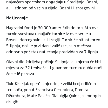
najvećem sportskom događaju u Središnjoj Bosni,
ali i jednom od većih u cijeloj Bosni i Hercegovini.
Natjecanje
Nagradni fond je 30 000 američkih dolara, što ovaj
turnir svrstava u najjače turnire iz ove serije u
Bosni i Hercegovini, ali i regiji. Turnir će biti otvoren
5. lipnja, dok je prvi dan kvalifikacijskih mečeva
odnosno početak natjecanja predviđen za 7. lipnja.
Glavni dio ždrijeba počinje 9. lipnja, a u njemu će biti
mjesta za 32 tenisača. U glavnom turniru dubla naći
će se 16 parova.
"Juic Kiseljak open" iznjedrio je veliki broj odličnih
tenisača, poput Francisca Cerundola, Damira
Džumhura, Mate Pavića, Gialuigija Quinzija i mnogih
drugih.