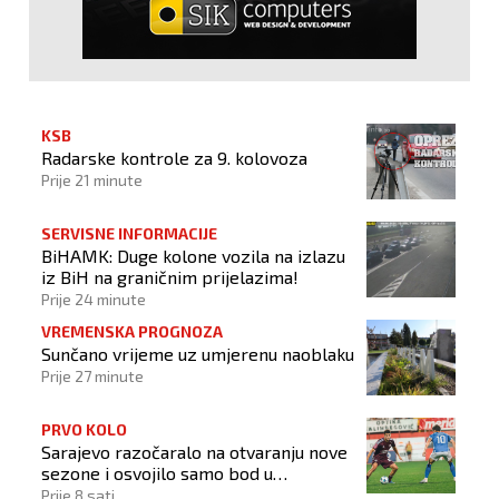
KSB
Radarske kontrole za 9. kolovoza
Prije 21 minute
SERVISNE INFORMACIJE
BiHAMK: Duge kolone vozila na izlazu
iz BiH na graničnim prijelazima!
Prije 24 minute
VREMENSKA PROGNOZA
Sunčano vrijeme uz umjerenu naoblaku
Prije 27 minute
PRVO KOLO
Sarajevo razočaralo na otvaranju nove
sezone i osvojilo samo bod u
Vrapčićima
Prije 8 sati