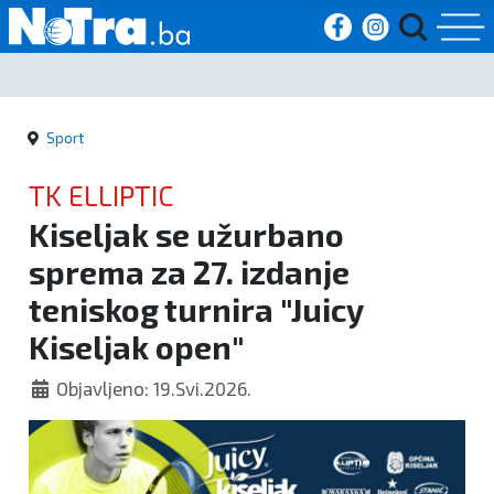
Početna
Sport
Vijesti
TK ELLIPTIC
Sport
Kiseljak se užurbano
sprema za 27. izdanje
Kultura
teniskog turnira "Juicy
Crna
Kiseljak open"
kronika
Objavljeno: 19.Svi.2026.
Politika
Zanimljivosti