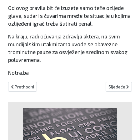
Od ovog pravila bit će izuzete samo teže ozljede
glave, sudari s čuvarima mreže te situacije u kojima
ozlijeđeni igrač treba šutirati penal.
Na kraju, radi očuvanja zdravlja aktera, na svim
mundijalskim utakmicama uvode se obavezne
trominutne pauze za osvježenje sredinom svakog
poluvremena.
Notra.ba
Prethodni članak: Zlatko Dalić najavio novu formaciju i poručio: Bel
Sljedeći članak: 
Prethodni
Sljedeće