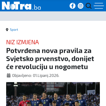
Početna
Sport
Vijesti
NIZ IZMJENA
Sport
Potvrđena nova pravila za
Svjetsko prvenstvo, donijet
Kultura
će revoluciju u nogometu
Crna
Objavljeno: 01.Lipanj.2026.
kronika
Politika
Zanimljivosti