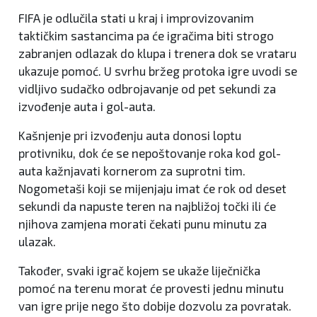
FIFA je odlučila stati u kraj i improvizovanim
taktičkim sastancima pa će igračima biti strogo
zabranjen odlazak do klupa i trenera dok se vrataru
ukazuje pomoć. U svrhu bržeg protoka igre uvodi se
vidljivo sudačko odbrojavanje od pet sekundi za
izvođenje auta i gol-auta.
Kašnjenje pri izvođenju auta donosi loptu
protivniku, dok će se nepoštovanje roka kod gol-
auta kažnjavati kornerom za suprotni tim.
Nogometaši koji se mijenjaju imat će rok od deset
sekundi da napuste teren na najbližoj točki ili će
njihova zamjena morati čekati punu minutu za
ulazak.
Također, svaki igrač kojem se ukaže liječnička
pomoć na terenu morat će provesti jednu minutu
van igre prije nego što dobije dozvolu za povratak.