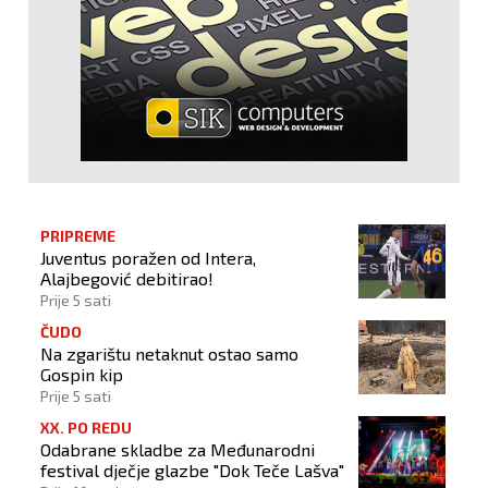
PRIPREME
Juventus poražen od Intera,
Alajbegović debitirao!
Prije 5 sati
ČUDO
Na zgarištu netaknut ostao samo
Gospin kip
Prije 5 sati
XX. PO REDU
Odabrane skladbe za Međunarodni
festival dječje glazbe "Dok Teče Lašva"