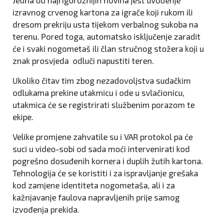
Jedna od najrigoroznijih novina jest uvođenje
izravnog crvenog kartona za igrače koji rukom ili
dresom prekriju usta tijekom verbalnog sukoba na
terenu. Pored toga, automatsko isključenje zaradit
će i svaki nogometaš ili član stručnog stožera koji u
znak prosvjeda odluči napustiti teren.
Ukoliko čitav tim zbog nezadovoljstva sudačkim
odlukama prekine utakmicu i ode u svlačionicu,
utakmica će se registrirati službenim porazom te
ekipe.
Velike promjene zahvatile su i VAR protokol pa će
suci u video-sobi od sada moći intervenirati kod
pogrešno dosuđenih kornera i duplih žutih kartona.
Tehnologija će se koristiti i za ispravljanje grešaka
kod zamjene identiteta nogometaša, ali i za
kažnjavanje faulova napravljenih prije samog
izvođenja prekida.