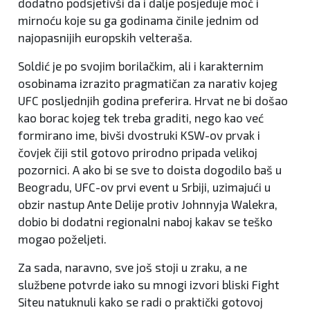
dodatno podsjetivši da i dalje posjeduje moć i
mirnoću koje su ga godinama činile jednim od
najopasnijih europskih velteraša.
Soldić je po svojim borilačkim, ali i karakternim
osobinama izrazito pragmatičan za narativ kojeg
UFC posljednjih godina preferira. Hrvat ne bi došao
kao borac kojeg tek treba graditi, nego kao već
formirano ime, bivši dvostruki KSW-ov prvak i
čovjek čiji stil gotovo prirodno pripada velikoj
pozornici. A ako bi se sve to doista dogodilo baš u
Beogradu, UFC-ov prvi event u Srbiji, uzimajući u
obzir nastup Ante Delije protiv Johnnyja Walekra,
dobio bi dodatni regionalni naboj kakav se teško
mogao poželjeti.
Za sada, naravno, sve još stoji u zraku, a ne
službene potvrde iako su mnogi izvori bliski Fight
Siteu natuknuli kako se radi o praktički gotovoj