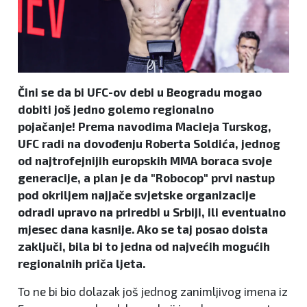
Čini se da bi UFC-ov debi u Beogradu mogao
dobiti još jedno golemo regionalno
pojačanje! Prema navodima Macieja Turskog,
UFC radi na dovođenju Roberta Soldića, jednog
od najtrofejnijih europskih MMA boraca svoje
generacije, a plan je da "Robocop" prvi nastup
pod okriljem najjače svjetske organizacije
odradi upravo na priredbi u Srbiji, ili eventualno
mjesec dana kasnije. Ako se taj posao doista
zaključi, bila bi to jedna od najvećih mogućih
regionalnih priča ljeta.
To ne bi bio dolazak još jednog zanimljivog imena iz