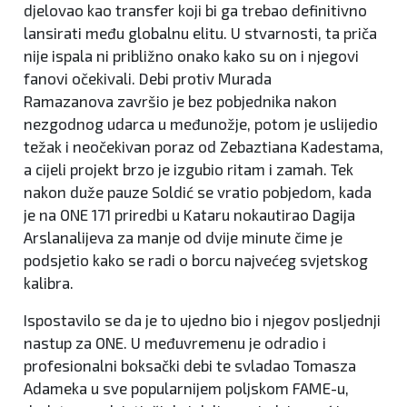
djelovao kao transfer koji bi ga trebao definitivno
lansirati među globalnu elitu. U stvarnosti, ta priča
nije ispala ni približno onako kako su on i njegovi
fanovi očekivali. Debi protiv Murada
Ramazanova završio je bez pobjednika nakon
nezgodnog udarca u međunožje, potom je uslijedio
težak i neočekivan poraz od Zebaztiana Kadestama,
a cijeli projekt brzo je izgubio ritam i zamah. Tek
nakon duže pauze Soldić se vratio pobjedom, kada
je na ONE 171 priredbi u Kataru nokautirao Dagija
Arslanalijeva za manje od dvije minute čime je
podsjetio kako se radi o borcu najvećeg svjetskog
kalibra.
Ispostavilo se da je to ujedno bio i njegov posljednji
nastup za ONE. U međuvremenu je odradio i
profesionalni boksački debi te svladao Tomasza
Adameka u sve popularnijem poljskom FAME-u,