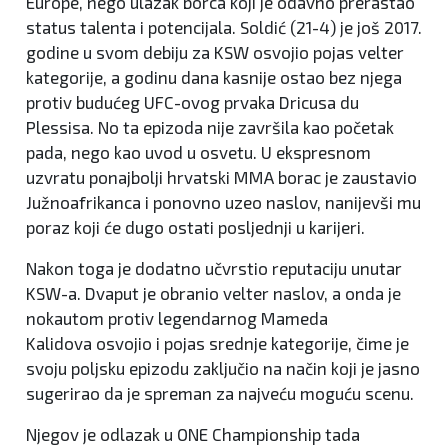
Europe, nego ulazak borca koji je odavno prerastao
status talenta i potencijala. Soldić (21-4) je još 2017.
godine u svom debiju za KSW osvojio pojas velter
kategorije, a godinu dana kasnije ostao bez njega
protiv budućeg UFC-ovog prvaka Dricusa du
Plessisa. No ta epizoda nije završila kao početak
pada, nego kao uvod u osvetu. U ekspresnom
uzvratu ponajbolji hrvatski MMA borac je zaustavio
Južnoafrikanca i ponovno uzeo naslov, nanijevši mu
poraz koji će dugo ostati posljednji u karijeri.
Nakon toga je dodatno učvrstio reputaciju unutar
KSW-a. Dvaput je obranio velter naslov, a onda je
nokautom protiv legendarnog Mameda
Kalidova osvojio i pojas srednje kategorije, čime je
svoju poljsku epizodu zaključio na način koji je jasno
sugerirao da je spreman za najveću moguću scenu.
Njegov je odlazak u ONE Championship tada