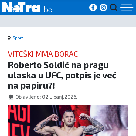
Početna
Sport
Vijesti
VITEŠKI MMA BORAC
Sport
Roberto Soldić na pragu
ulaska u UFC, potpis je već
Kultura
na papiru?!
Crna
Objavljeno: 02.Lipanj.2026.
kronika
Politika
Zanimljivosti