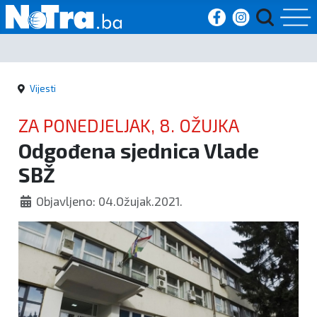
Početna
Vijesti
Vijesti
ZA PONEDJELJAK, 8. OŽUJKA
Sport
Odgođena sjednica Vlade
SBŽ
Kultura
Objavljeno: 04.Ožujak.2021.
Crna
kronika
Politika
Zanimljivosti