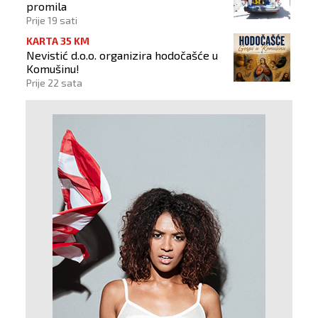
promila
Prije 19 sati
KARTA 35 KM
Nevistić d.o.o. organizira hodočašće u
Komušinu!
Prije 22 sata