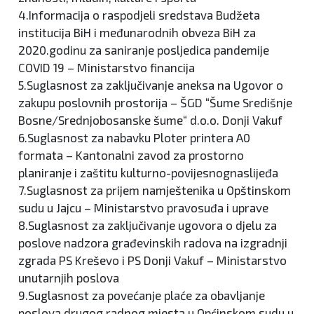
4.Informacija o raspodjeli sredstava Budžeta
institucija BiH i međunarodnih obveza BiH za
2020.godinu za saniranje posljedica pandemije
COVID 19 – Ministarstvo financija
5.Suglasnost za zaključivanje aneksa na Ugovor o
zakupu poslovnih prostorija – ŠGD “Šume Središnje
Bosne/Srednjobosanske šume“ d.o.o. Donji Vakuf
6.Suglasnost za nabavku Ploter printera A0
formata – Kantonalni zavod za prostorno
planiranje i zaštitu kulturno-povijesnognaslijeđa
7.Suglasnost za prijem namještenika u Opštinskom
sudu u Jajcu – Ministarstvo pravosuđa i uprave
8.Suglasnost za zaključivanje ugovora o djelu za
poslove nadzora građevinskih radova na izgradnji
zgrada PS Kreševo i PS Donji Vakuf – Ministarstvo
unutarnjih poslova
9.Suglasnost za povećanje plaće za obavljanje
poslova drugog radnog mjesta u Općinskom sudu u