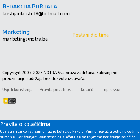
REDAKCIJA PORTALA
kristijankristo18@hotmail.com
Marketing
Postani dio tima
marketing@notra.ba
Copyright 2007-2023 NOTRA Sva prava zadržana. Zabranjeno
preuzimanje sadržaja bez dozvole izdavača.
Uvjeti korištenja
Pravila privatnosti
Kolačići
Impressum
Pravila o kolačićima
Ova stranica koristi samo nužne kolačiće kako bi Vam omogućili bolje i ugodnije
surfanje. Korištenjem web stranice slažete se sa uvjetima korištenja kolačića.