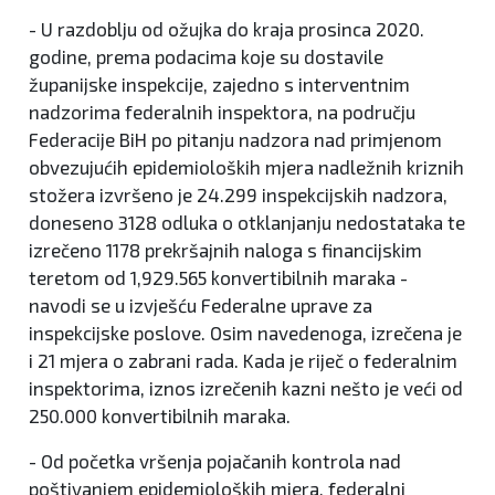
- U razdoblju od ožujka do kraja prosinca 2020.
godine, prema podacima koje su dostavile
županijske inspekcije, zajedno s interventnim
nadzorima federalnih inspektora, na području
Federacije BiH po pitanju nadzora nad primjenom
obvezujućih epidemioloških mjera nadležnih kriznih
stožera izvršeno je 24.299 inspekcijskih nadzora,
doneseno 3128 odluka o otklanjanju nedostataka te
izrečeno 1178 prekršajnih naloga s financijskim
teretom od 1,929.565 konvertibilnih maraka -
navodi se u izvješću Federalne uprave za
inspekcijske poslove. Osim navedenoga, izrečena je
i 21 mjera o zabrani rada. Kada je riječ o federalnim
inspektorima, iznos izrečenih kazni nešto je veći od
250.000 konvertibilnih maraka.
- Od početka vršenja pojačanih kontrola nad
poštivanjem epidemioloških mjera, federalni