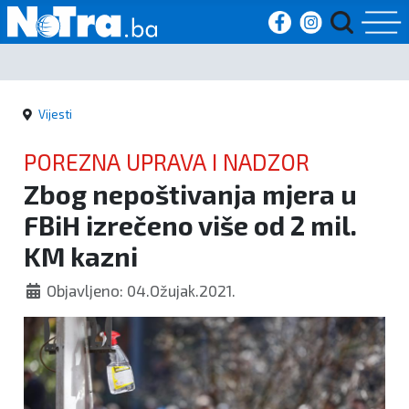
Početna
Vijesti
Vijesti
POREZNA UPRAVA I NADZOR
Sport
Zbog nepoštivanja mjera u
FBiH izrečeno više od 2 mil.
Kultura
KM kazni
Crna
Objavljeno: 04.Ožujak.2021.
kronika
Politika
Zanimljivosti