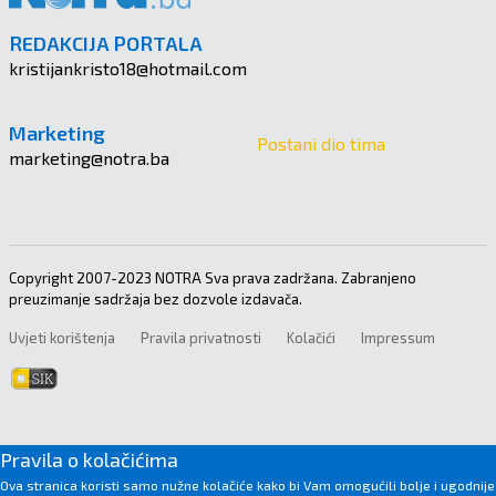
REDAKCIJA PORTALA
kristijankristo18@hotmail.com
Marketing
Postani dio tima
marketing@notra.ba
Copyright 2007-2023 NOTRA Sva prava zadržana. Zabranjeno
preuzimanje sadržaja bez dozvole izdavača.
Uvjeti korištenja
Pravila privatnosti
Kolačići
Impressum
Pravila o kolačićima
Ova stranica koristi samo nužne kolačiće kako bi Vam omogućili bolje i ugodnije