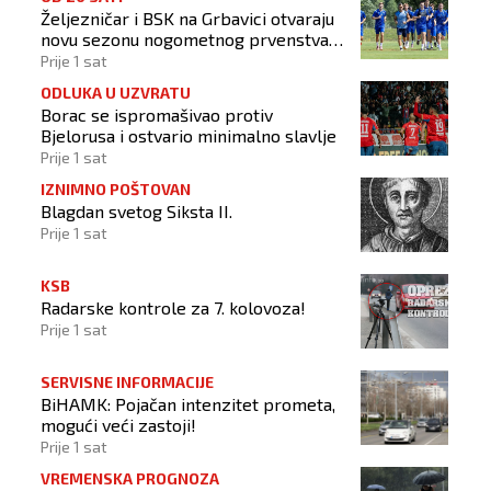
Željezničar i BSK na Grbavici otvaraju
novu sezonu nogometnog prvenstva
BiH
Prije 1 sat
ODLUKA U UZVRATU
Borac se ispromašivao protiv
Bjelorusa i ostvario minimalno slavlje
Prije 1 sat
IZNIMNO POŠTOVAN
Blagdan svetog Siksta II.
Prije 1 sat
KSB
Radarske kontrole za 7. kolovoza!
Prije 1 sat
SERVISNE INFORMACIJE
BiHAMK: Pojačan intenzitet prometa,
mogući veći zastoji!
Prije 1 sat
VREMENSKA PROGNOZA