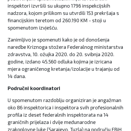
inspektori izvršili su ukupno 1796 inspekcijskih
nadzora, kojom prilikom su utvrdili 153 prekršaja s
financijskim teretom od 260.190 KM - stoji u
spomenutom izvješću.
Zanimljivo je spomenuti kako je od donošenja
naredbe Kriznoga stožera Federalnog ministarstva
zdravstva, 10. ožujka 2020. do 20. svibnja 2020.
godine, izdano 45.560 odluka kojima je izricana
mjera ograničenog kretanja/izolacije u trajanju od
14 dana.
Područni koordinatori
U spomenutom razdoblju organiziran je angažman
oko 86 inspektorica i inspektora svih profesionalnih
profila iz deset federalnih inspektorata na 14
graničnih prijelaza i dvije međunarodne
zrakoplovne luke (Sarajevo, Tuzla) na području FBiH